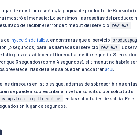
lugar de mostrar reseñas, la página de producto de Bookinfo (q
ina) mostró el mensaje: Lo sentimos, las reseñas del producto 
resultado de recibir el error de timeout del servicio
.
reviews
ea de
inyección de fallos
, encontrarás que el servicio
productpa
ión (3 segundos) para las llamadas al servicio
. Obser
reviews
e Istio para establecer el timeout a medio segundo. Si en su lu
or que 3 segundos (como 4 segundos), el timeout no habría te
 dos prevalece. Más detalles se pueden encontrar
aquí
.
 los timeouts en Istio es que, además de sobrescribirlos en las
ién se pueden sobrescribir a nivel de solicitud por solicitud si
en las solicitudes de salida. En e
voy-upstream-rq-timeout-ms
segundos en lugar de segundos.
a