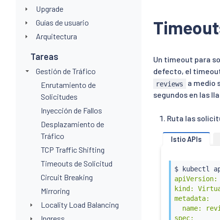
Upgrade
Timeouts
Guías de usuario
Arquitectura
Tareas
Un timeout para so
Gestión de Tráfico
defecto, el timeout
a medio s
reviews
Enrutamiento de
segundos en las ll
Solicitudes
Inyección de Fallos
Ruta las solici
Desplazamiento de
Tráfico
Istio APIs
TCP Traffic Shifting
Timeouts de Solicitud
$ 
kubectl
 a
Circuit Breaking
apiVersion:
kind: Virtua
Mirroring
metadata:

Locality Load Balancing
  name: revi
Ingress
spec:
