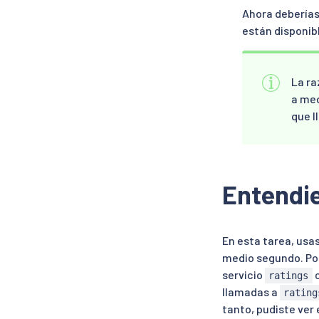
Ahora deberías
están disponib
La ra
a med
que l
Entendie
En esta tarea, usas
medio segundo. Por
servicio
c
ratings
llamadas a
rating
tanto, pudiste ver 