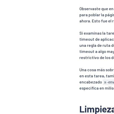
Observaste que en 
para poblar la pág
ahora. Esto fue el 
Si examinas la tar
timeout de aplicac
una regla de ruta d
timeout a algo may
restrictivo de los
Una cosa más sobre
en esta tarea, tamb
encabezado
x-en
especifica en mili
Limpiez