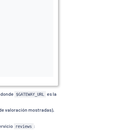
, donde
es la
$GATEWAY_URL
.
de valoración mostradas),
ervicio
:
reviews