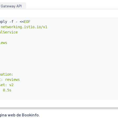
Gateway API
pply -f - 
<<
EOF

 networking.istio.io/v1

lService

ews

ation:

: reviews

et: v2

 0.5s

gina web de Bookinfo.