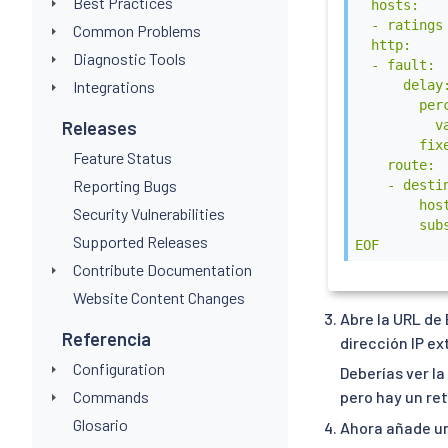
Best Practices
  hosts:

  - ratings

Common Problems
  http:

Diagnostic Tools
  - fault:

      delay:
Integrations
        perc
          va
Releases
        fixe
Feature Status
    route:

Reporting Bugs
    - destin
        host
Security Vulnerabilities
        subs
Supported Releases
EOF
Contribute Documentation
Website Content Changes
Abre la URL de
Referencia
dirección IP ex
Configuration
Deberías ver l
Commands
pero hay un re
Glosario
Ahora añade un