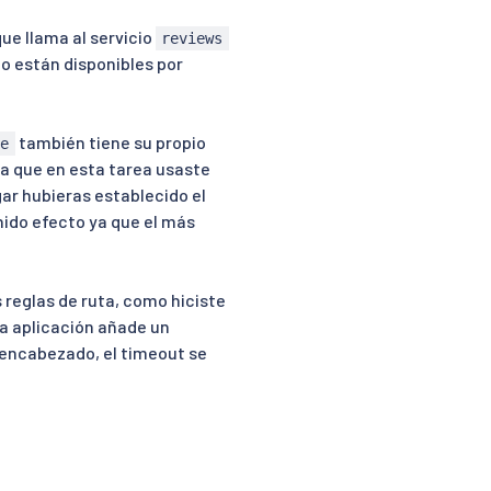
ue llama al servicio
reviews
no están disponibles por
también tiene su propio
ge
va que en esta tarea usaste
gar hubieras establecido el
nido efecto ya que el más
 reglas de ruta, como hiciste
 la aplicación añade un
l encabezado, el timeout se