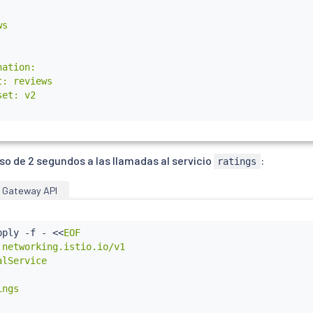
s

ation:

: reviews

et: v2

so de 2 segundos a las llamadas al servicio
:
ratings
Gateway API
pply -f - 
<<
EOF

 networking.istio.io/v1

lService

ngs
