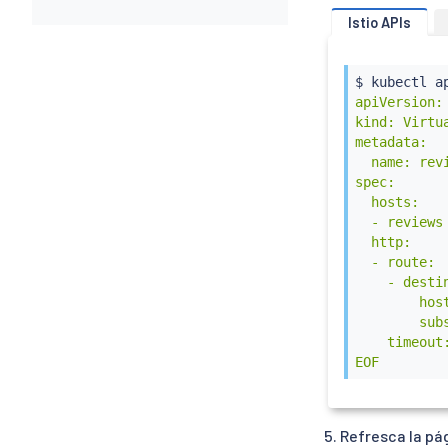
Istio APIs
$ 
kubectl
 a
apiVersion:
kind: Virtua
metadata:

  name: revi
spec:

  hosts:

  - reviews

  http:

  - route:

    - destin
        host
        subs
    timeout:
EOF
Refresca la pá