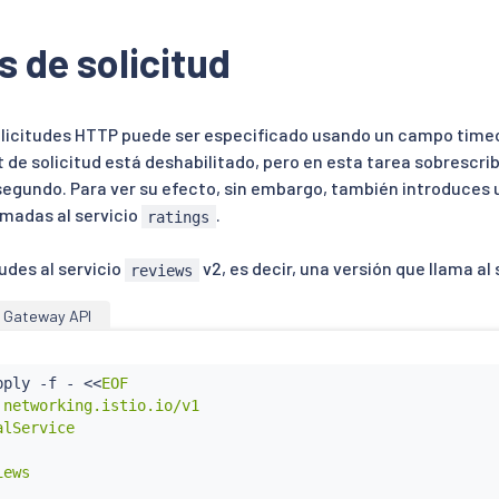
 de solicitud
licitudes HTTP puede ser especificado usando un campo timeou
 de solicitud está deshabilitado, pero en esta tarea sobrescrib
egundo. Para ver su efecto, sin embargo, también introduces un
amadas al servicio
.
ratings
tudes al servicio
v2, es decir, una versión que llama al
reviews
Gateway API
pply -f - 
<<
EOF

 networking.istio.io/v1

lService

ews
