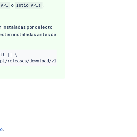
o
,
 API
Istio APIs
n instaladas por defecto
 estén instaladas antes de
ll 
||
 \

io
.