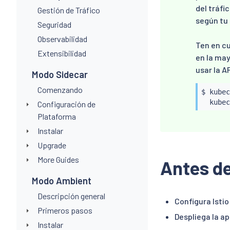
del tráfi
Gestión de Tráfico
según tu 
Seguridad
Observabilidad
Ten en cu
Extensibilidad
en la may
usar la A
Modo Sidecar
Comenzando
$ 
kubec
kubec
Configuración de
Plataforma
Instalar
Upgrade
More Guides
Antes d
Modo Ambient
Descripción general
Configura Istio
Primeros pasos
Despliega la a
Instalar