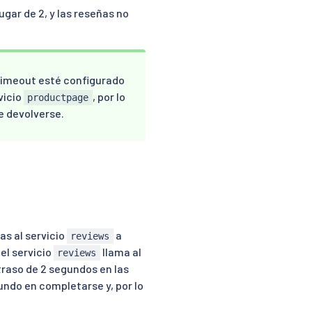
gar de 2, y las reseñas no
 timeout esté configurado
vicio
, por lo
productpage
e devolverse.
as al servicio
a
reviews
el servicio
llama al
reviews
traso de 2 segundos en las
ndo en completarse y, por lo