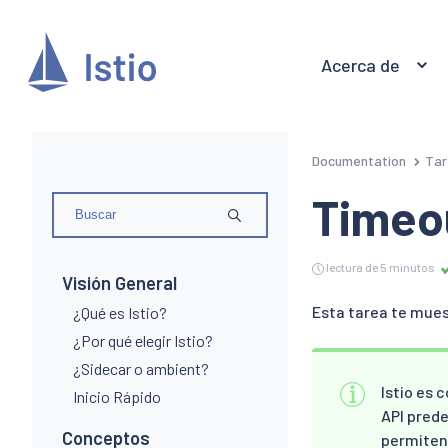
Acerca de
Documentation
Tar
Timeou
lectura de 5 minutos
Visión General
Esta tarea te mues
¿Qué es Istio?
¿Por qué elegir Istio?
¿Sidecar o ambient?
Istio es 
Inicio Rápido
API prede
Conceptos
permiten 