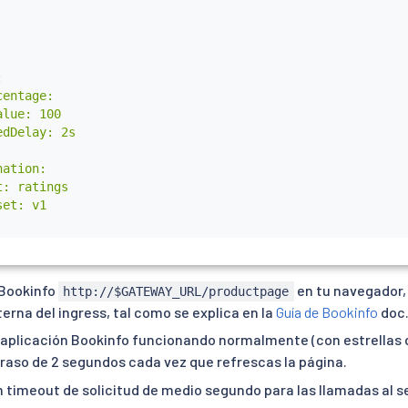


entage:

lue: 100

dDelay: 2s

ation:

: ratings

et: v1

 Bookinfo
en tu navegador
http://$GATEWAY_URL/productpage
terna del ingress, tal como se explica en la
Guía de Bookinfo
doc
a aplicación Bookinfo funcionando normalmente (con estrellas 
traso de 2 segundos cada vez que refrescas la página.
 timeout de solicitud de medio segundo para las llamadas al s