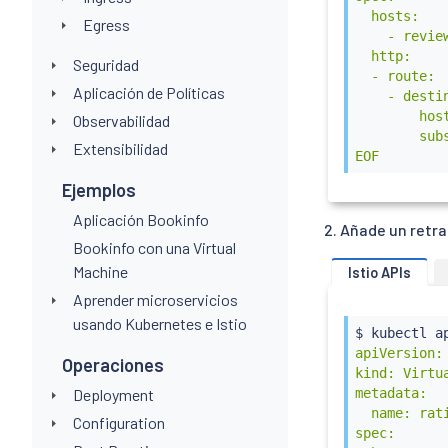
  hosts:

Egress
    - review
  http:

Seguridad
  - route:

Aplicación de Políticas
    - destin
        host
Observabilidad
        subs
Extensibilidad
EOF
Ejemplos
Aplicación Bookinfo
Añade un retra
Bookinfo con una Virtual
Machine
Istio APIs
Aprender microservicios
usando Kubernetes e Istio
$ 
kubectl
 a
apiVersion:
Operaciones
kind: Virtua
metadata:

Deployment
  name: rati
Configuration
spec:
