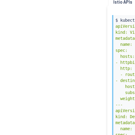
Istio APIs
$ 
kubect
apiVersi
kind: Vi
metadata:
  name: 
spec:

  hosts:

- httpbin
  http:

  - rout
- destin
    host
    subs
  weight
---

apiVersi
kind: De
metadata:
  name: 
spec:
