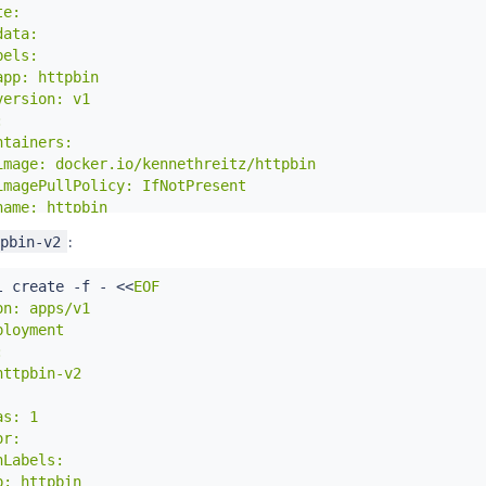
e:

ata:

els:

pp: httpbin

ersion: v1



tainers:

image: docker.io/kennethreitz/httpbin

imagePullPolicy: IfNotPresent

ame: httpbin

command: ["gunicorn", "--access-logfile", "-", "-b", "0.0
:
tpbin-v2
orts:

- containerPort: 80

l
 create -f - 
<<
EOF

n: apps/v1

loyment



ttpbin-v2

s: 1

r:

Labels:

: httpbin
