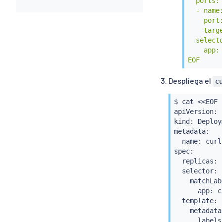
  ports:

  - name:
    port:
    targe
  selecto
    app: 
EOF
Despliega el
c
$ 
cat
<<
EOF 
apiVersion: 
kind: Deploy
metadata:

  name: 
curl
spec:

  replicas: 1
  selector:

    matchLab
      app: 
c
  template:

    metadata:
      labels: