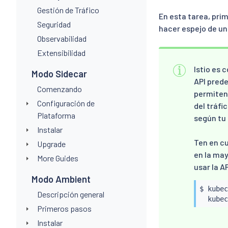
Gestión de Tráfico
En esta tarea, prim
Seguridad
hacer espejo de un
Observabilidad
Extensibilidad
Istio es 
Modo Sidecar
API prede
Comenzando
permiten 
Configuración de
del tráfi
Plataforma
según tu 
Instalar
Ten en cu
Upgrade
en la may
More Guides
usar la A
Modo Ambient
$ 
kubec
Descripción general
kubec
Primeros pasos
Instalar