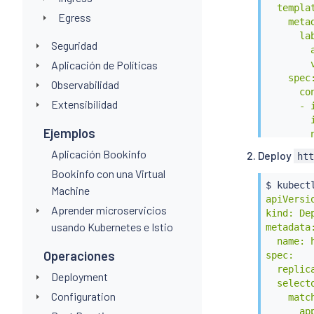
  templat
Egress
    metad
      lab
Seguridad
        a
Aplicación de Políticas
        v
    spec:
Observabilidad
      con
Extensibilidad
      - 
        
Ejemplos
        n
        
Aplicación Bookinfo
Deploy
ht
        p
Bookinfo con una Virtual
        
$ 
kubect
Machine
EOF
apiVersio
Aprender microservicios
kind: Dep
usando Kubernetes e Istio
metadata:
  name: h
Operaciones
spec:

  replica
Deployment
  selecto
Configuration
    match
      app