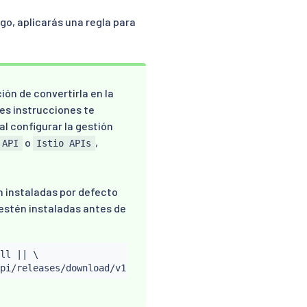
go, aplicarás una regla para
ión de convertirla en la
tes instrucciones te
al configurar la gestión
o
,
 API
Istio APIs
n instaladas por defecto
 estén instaladas antes de
ll 
||
 \
