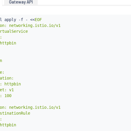
Gateway API
l
 apply -f - 
<<
EOF

on: networking.istio.io/v1

rtualService



httpbin



e:

ation:

: httpbin

et: v1

: 100

on: networking.istio.io/v1

stinationRule



httpbin
