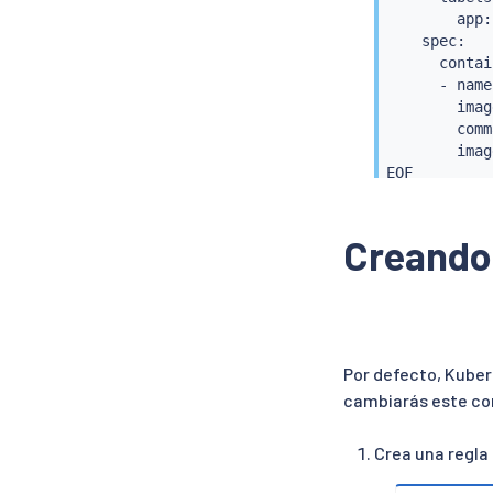
        app:
    spec:

      contai
      - name
        imag
        comm
        imag
Creando 
Por defecto, Kuber
cambiarás este co
Crea una regla