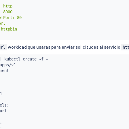
 http

 8000

tPort: 80

r:

httpbin

workload que usarás para enviar solicitudes al servicio
url
ht
|
kubectl
 create -f -

apps/v1

ment



els:

url



