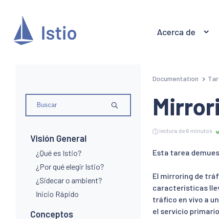
Acerca de
Documentation
Tar
Mirror
lectura de 6 minutos
Visión General
Esta tarea demuest
¿Qué es Istio?
¿Por qué elegir Istio?
El mirroring de tr
¿Sidecar o ambient?
características lle
Inicio Rápido
tráfico en vivo a u
el servicio primario
Conceptos