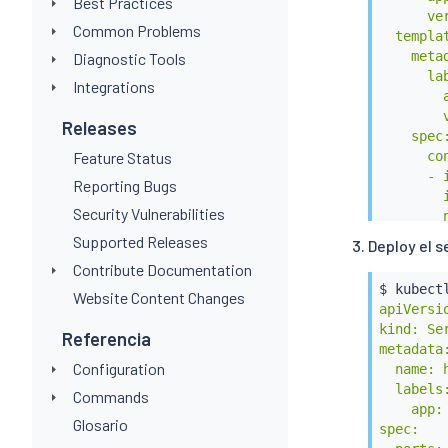
Best Practices
      ver
Common Problems
  templat
    metad
Diagnostic Tools
      lab
Integrations
        a
        v
Releases
    spec:
Feature Status
      con
      - 
Reporting Bugs
        
Security Vulnerabilities
        n
        
Supported Releases
Deploy el 
        p
Contribute Documentation
        
$ 
kubect
Website Content Changes
EOF
apiVersio
kind: Ser
Referencia
metadata:
Configuration
  name: h
  labels:
Commands
    app: 
Glosario
spec:
