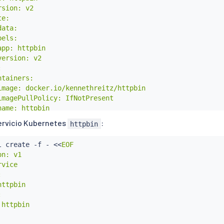
sion: v2

e:

ata:

els:

pp: httpbin

ersion: v2



tainers:

image: docker.io/kennethreitz/httpbin

imagePullPolicy: IfNotPresent

ame: httpbin

command: ["gunicorn", "--access-logfile", "-", "-b", "0.0
servicio Kubernetes
:
httpbin
orts:

- containerPort: 80

l
 create -f - 
<<
EOF

n: v1

vice



ttpbin



httpbin
