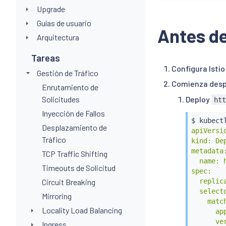
Upgrade
Guías de usuario
Antes d
Arquitectura
Tareas
Configura Istio
Gestión de Tráfico
Comienza despl
Enrutamiento de
Solicitudes
Deploy
ht
Inyección de Fallos
$ 
kubect
Desplazamiento de
apiVersio
Tráfico
kind: Dep
metadata:
TCP Traffic Shifting
  name: h
Timeouts de Solicitud
spec:

Circuit Breaking
  replica
  selecto
Mirroring
    match
Locality Load Balancing
      app
      ver
Ingress