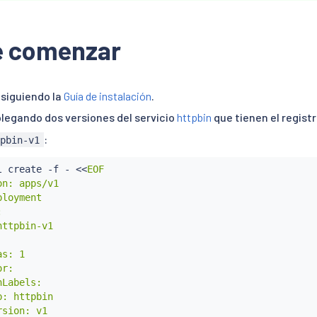
e comenzar
 siguiendo la
Guía de instalación
.
egando dos versiones del servicio
httpbin
que tienen el regist
:
tpbin-v1
l
 create -f - 
<<
EOF

n: apps/v1

loyment



ttpbin-v1

s: 1

r:

Labels:

: httpbin

sion: v1
