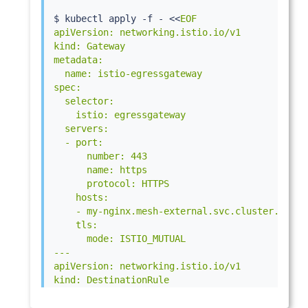
$ 
kubectl
 apply -f - 
<<
EOF

apiVersion: networking.istio.io/v1

kind: Gateway

metadata:

  name: istio-egressgateway

spec:

  selector:

    istio: egressgateway

  servers:

  - port:

      number: 443

      name: https

      protocol: HTTPS

    hosts:

    - my-nginx.mesh-external.svc.cluster.local

    tls:

      mode: ISTIO_MUTUAL

---

apiVersion: networking.istio.io/v1

kind: DestinationRule

metadata:

  name: egressgateway-for-nginx
