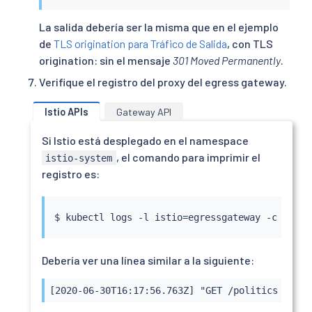
La salida debería ser la misma que en el ejemplo
de
TLS origination para Tráfico de Salida
, con TLS
origination: sin el mensaje
301 Moved Permanently
.
Verifique el registro del proxy del egress gateway.
Istio APIs
Gateway API
Si Istio está desplegado en el namespace
, el comando para imprimir el
istio-system
registro es:
$ 
kubectl
 logs -l istio
=
egressgateway -c istio
Debería ver una línea similar a la siguiente:
[2020-06-30T16:17:56.763Z] "GET /politics HTTP/