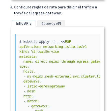
spec:

Configure reglas de ruta para dirigir el tráfico a
  host: istio-egressgateway.istio-system.svc.cl
través del egress gateway:
  subsets:

  - name: nginx

Istio APIs
Gateway API
    trafficPolicy:

      loadBalancer:

        simple: ROUND_ROBIN

      portLevelSettings:

$ 
kubectl
 apply -f - 
<<
EOF

      - port:

apiVersion: networking.istio.io/v1

          number: 443

kind: VirtualService

        tls:

metadata:

          mode: ISTIO_MUTUAL

  name: direct-nginx-through-egress-gateway

          sni: my-nginx.mesh-external.svc.clust
spec:

EOF
  hosts:

  - my-nginx.mesh-external.svc.cluster.local

  gateways:

  - istio-egressgateway

  - mesh

  http:

  - match:

    - gateways:

      - mesh
