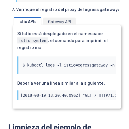
Verifique el registro del proxy del egress gateway:
Istio APIs
Gateway API
Si Istio está desplegado en el namespace
, el comando para imprimir el
istio-system
registro es:
$ 
kubectl
 logs -l istio
=
egressgateway -n istio
Debería ver una línea similar a la siguiente:
[2018-08-19T18:20:40.096Z] "GET / HTTP/1.1" 200
Limpieza del ejemplo de