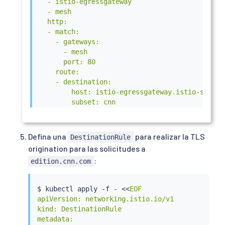
  - istio-egressgateway

  - mesh

  http:

  - match:

    - gateways:

      - mesh

      port: 80

    route:

    - destination:

        host: istio-egressgateway.istio-system.
        subset: cnn

        port:

          number: 80

      weight: 100

Defina una
para realizar la TLS
DestinationRule
  - match:

origination para las solicitudes a
    - gateways:

:
edition.cnn.com
      - istio-egressgateway

      port: 80

    route:

$ 
kubectl
 apply -f - 
<<
EOF

    - destination:

apiVersion: networking.istio.io/v1

        host: edition.cnn.com

kind: DestinationRule

        port:

metadata:

          number: 443
