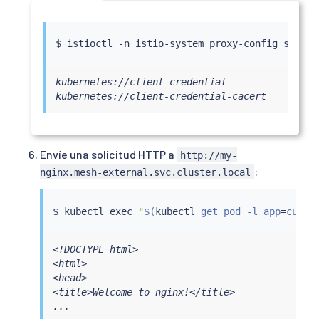
$ 
istioctl
 -n istio-system proxy-config secret
kubernetes://client-credential            Cert
kubernetes://client-credential-cacert     Cert
Envíe una solicitud HTTP a
http://my-
:
nginx.mesh-external.svc.cluster.local
$ 
kubectl
exec
"
$(
kubectl
 get pod -l app
=
curl 
<!DOCTYPE html>

<html>

<head>

<title>Welcome to nginx!</title>

...