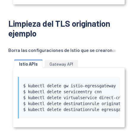
Limpieza del TLS origination
ejemplo
Borra las configuraciones de Istio que se crearon::
Istio APIs
Gateway API
$ 
kubectl
 delete gw istio-egressgateway

$ 
kubectl
 delete serviceentry cnn

$ 
kubectl
 delete virtualservice direct-cnn-thr
$ 
kubectl
 delete destinationrule originate-tls
$ 
kubectl