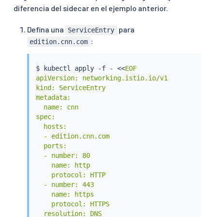
diferencia del sidecar en el ejemplo anterior.
Defina una
para
ServiceEntry
:
edition.cnn.com
$ 
kubectl
 apply -f - 
<<
EOF

apiVersion: networking.istio.io/v1

kind: ServiceEntry

metadata:

  name: cnn

spec:

  hosts:

  - edition.cnn.com

  ports:

  - number: 80

    name: http

    protocol: HTTP

  - number: 443

    name: https

    protocol: HTTPS

  resolution: DNS
