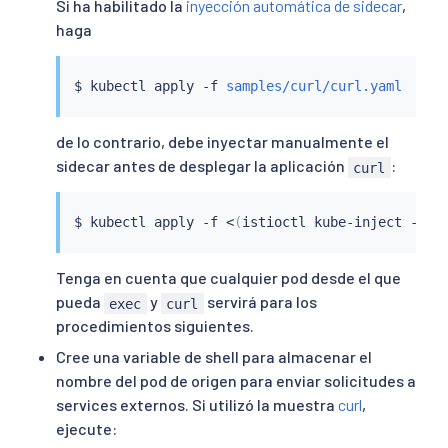
Si ha habilitado la
inyección automática de sidecar
,
haga
$ 
kubectl
 apply -f 
samples/curl/curl.yaml
de lo contrario, debe inyectar manualmente el
sidecar antes de desplegar la aplicación
:
curl
$ 
kubectl
 apply -f 
<
(
istioctl kube-inject -f 
s
Tenga en cuenta que cualquier pod desde el que
pueda
y
servirá para los
exec
curl
procedimientos siguientes.
Cree una variable de shell para almacenar el
nombre del pod de origen para enviar solicitudes a
services externos. Si utilizó la muestra
curl
,
ejecute: