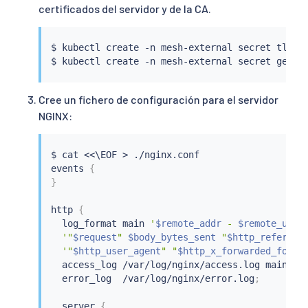
certificados del servidor y de la CA.
$ 
kubectl
 create -n mesh-external secret tls ng
$ 
kubectl
 create -n mesh-external secret gener
Cree un fichero de configuración para el servidor
NGINX:
$ 
cat
<<
\EOF 
>
 ./nginx.conf

events 
{
}
http 
{
  log_format main 
'
$remote_addr
 - 
$remote_user
'"
$request
" 
$body_bytes_sent
 "
$http_referer
"
'"
$http_user_agent
" "
$http_x_forwarded_for
"'
  access_log /var/log/nginx/access.log main
;
  error_log  /var/log/nginx/error.log
;
  server 
{