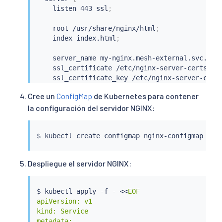
    listen 443 ssl
;
    root /usr/share/nginx/html
;
    index index.html
;
    server_name my-nginx.mesh-external.svc.clu
    ssl_certificate /etc/nginx-server-certs/tl
    ssl_certificate_key /etc/nginx-server-cert
    ssl_client_certificate /etc/nginx-ca-certs
Cree un
ConfigMap
de Kubernetes para contener
    ssl_verify_client on
;
la configuración del servidor NGINX:
}
}
$ 
kubectl
 create configmap nginx-configmap -n 
Despliegue el servidor NGINX:
$ 
kubectl
 apply -f - 
<<
EOF

apiVersion: v1

kind: Service

metadata:
