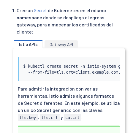
    metadata:

      labels:

Cree un
Secret
de Kubernetes en el
mismo
        run: my-nginx

namespace
donde se despliega el egress
    spec:

gateway, para almacenar los certificados del
      containers:

cliente:
      - name: my-nginx

        image: nginx

Istio APIs
Gateway API
        ports:

        - containerPort: 443

        volumeMounts:

        - name: nginx-config

$ 
kubectl
 create secret -n istio-system generi
          mountPath: /etc/nginx

  --from-file
=
tls.crt
=
client.example.com.crt -
          readOnly: true

        - name: nginx-server-certs

          mountPath: /etc/nginx-server-certs

Para admitir la integración con varias
          readOnly: true

herramientas, Istio admite algunos formatos
        - name: nginx-ca-certs

de Secret diferentes. En este ejemplo, se utiliza
          mountPath: /etc/nginx-ca-certs

un único Secret genérico con las claves
          readOnly: true

      volumes:

,
y
.
tls.key
tls.crt
ca.crt
      - name: nginx-config

        configMap:
