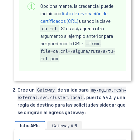
          name: nginx-configmap

Opcionalmente, la credencial puede
      - name: nginx-server-certs

incluir una
lista de revocación de
        secret:

          secretName: nginx-server-certs

certificados (CRL)
usando la clave
      - name: nginx-ca-certs

. Si es así, agrega otro
ca.crl
        secret:

argumento al ejemplo anterior para
          secretName: nginx-ca-certs

proporcionar la CRL:
–from-
EOF
file=ca.crl=/alguna/ruta/a/tu-
.
crl.pem
Cree un
de salida para
Gateway
my-nginx.mesh-
, puerto 443, y una
external.svc.cluster.local
regla de destino para las solicitudes sidecar que
se dirigirán al egress gateway:
Istio APIs
Gateway API