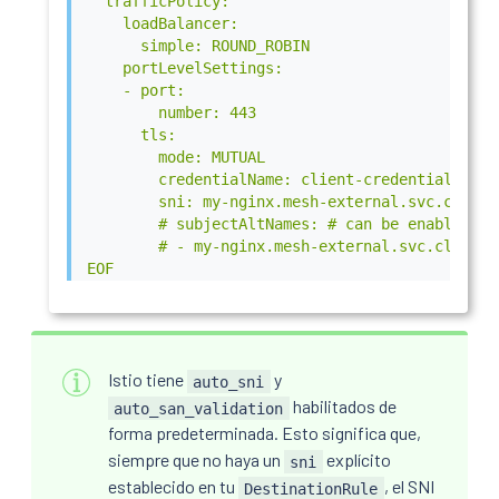
  trafficPolicy:

    loadBalancer:

      simple: ROUND_ROBIN

    portLevelSettings:

    - port:

        number: 443

      tls:

        mode: MUTUAL

        credentialName: client-credential # th
        sni: my-nginx.mesh-external.svc.cluster
        # subjectAltNames: # can be enabled if
        # - my-nginx.mesh-external.svc.cluster.
EOF
Istio tiene
y
auto_sni
habilitados de
auto_san_validation
forma predeterminada. Esto significa que,
siempre que no haya un
explícito
sni
establecido en tu
, el SNI
DestinationRule