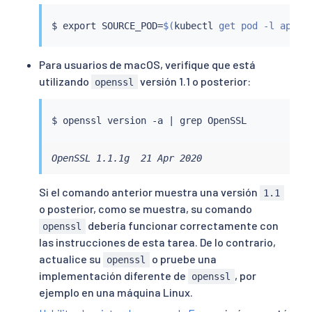
$ 
export
 SOURCE_POD
=
$(
kubectl
 get pod -l app
=
c
Para usuarios de macOS, verifique que está
utilizando
versión 1.1 o posterior:
openssl
$ openssl version -a 
|
grep
OpenSSL 1.1.1g  21 Apr 2020
Si el comando anterior muestra una versión
1.1
o posterior, como se muestra, su comando
debería funcionar correctamente con
openssl
las instrucciones de esta tarea. De lo contrario,
actualice su
o pruebe una
openssl
implementación diferente de
, por
openssl
ejemplo en una máquina Linux.