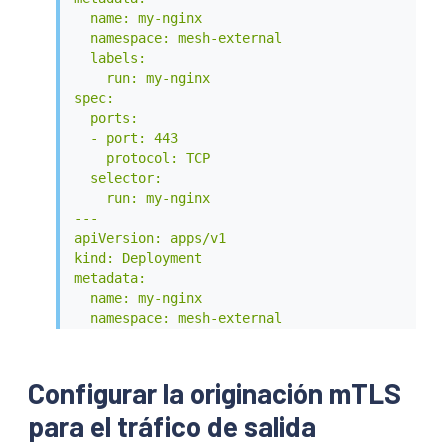
  name: my-nginx

  namespace: mesh-external

  labels:

    run: my-nginx

spec:

  ports:

  - port: 443

    protocol: TCP

  selector:

    run: my-nginx

---

apiVersion: apps/v1

kind: Deployment

metadata:

  name: my-nginx

  namespace: mesh-external

spec:

  selector:

    matchLabels:

Configurar la originación mTLS
      run: my-nginx

para el tráfico de salida
  replicas: 1

  template:
