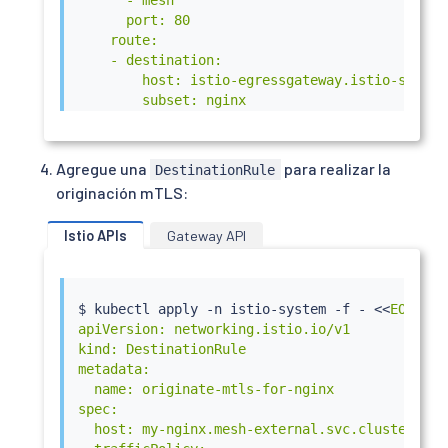
      port: 80

    route:

    - destination:

        host: istio-egressgateway.istio-system.
        subset: nginx

        port:

          number: 443

      weight: 100

Agregue una
para realizar la
DestinationRule
  - match:

originación mTLS:
    - gateways:

      - istio-egressgateway

Istio APIs
Gateway API
      port: 443

    route:

    - destination:

        host: my-nginx.mesh-external.svc.cluste
$ 
kubectl
 apply -n istio-system -f - 
<<
EOF

        port:

apiVersion: networking.istio.io/v1

          number: 443

kind: DestinationRule

      weight: 100

metadata:

EOF
  name: originate-mtls-for-nginx

spec:

  host: my-nginx.mesh-external.svc.cluster.loca