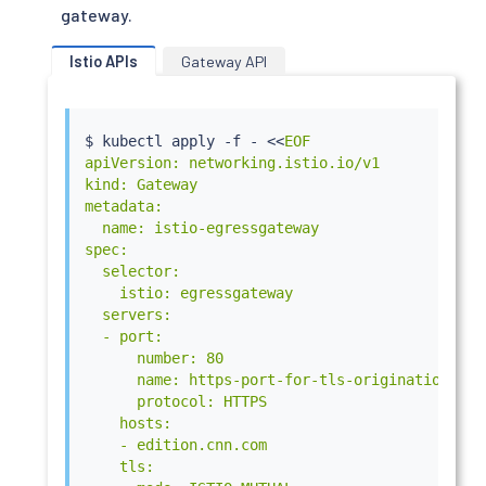
gateway.
Istio APIs
Gateway API
$ 
kubectl
 apply -f - 
<<
EOF

apiVersion: networking.istio.io/v1

kind: Gateway

metadata:

  name: istio-egressgateway

spec:

  selector:

    istio: egressgateway

  servers:

  - port:

      number: 80

      name: https-port-for-tls-origination

      protocol: HTTPS

    hosts:

    - edition.cnn.com

    tls:
