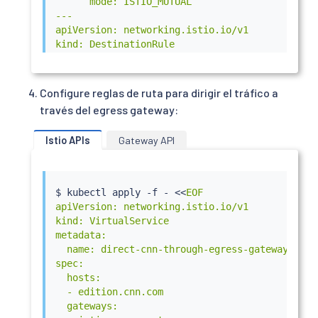
      mode: ISTIO_MUTUAL

---

apiVersion: networking.istio.io/v1

kind: DestinationRule

metadata:

  name: egressgateway-for-cnn

spec:

Configure reglas de ruta para dirigir el tráfico a
  host: istio-egressgateway.istio-system.svc.cl
través del egress gateway:
  subsets:

  - name: cnn

Istio APIs
Gateway API
    trafficPolicy:

      loadBalancer:

        simple: ROUND_ROBIN

      portLevelSettings:

$ 
kubectl
 apply -f - 
<<
EOF

      - port:

apiVersion: networking.istio.io/v1

          number: 80

kind: VirtualService

        tls:

metadata:

          mode: ISTIO_MUTUAL

  name: direct-cnn-through-egress-gateway

          sni: edition.cnn.com

spec:

EOF
  hosts:

  - edition.cnn.com

  gateways:
