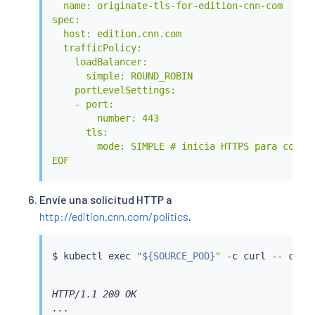
  name: originate-tls-for-edition-cnn-com

      weight: 100

spec:

EOF
  host: edition.cnn.com

  trafficPolicy:

    loadBalancer:

      simple: ROUND_ROBIN

    portLevelSettings:

    - port:

        number: 443

      tls:

        mode: SIMPLE # inicia HTTPS para conexi
EOF
Envíe una solicitud HTTP a
http://edition.cnn.com/politics
.
$ 
kubectl
exec
"
${SOURCE_POD}
"
 -c 
curl
 -- 
curl
HTTP/1.1 200 OK

...