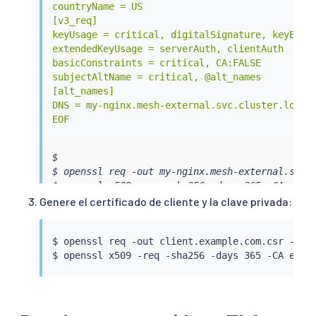
countryName = US

[v3_req]

keyUsage = critical, digitalSignature, keyEncip
extendedKeyUsage = serverAuth, clientAuth

basicConstraints = critical, CA:FALSE

subjectAltName = critical, @alt_names

[alt_names]

DNS = my-nginx.mesh-external.svc.cluster.local

EOF
$

$ openssl req -out my-nginx.mesh-external.svc.c
$ openssl x509 -req -sha256 -days 365 -CA exam
Genere el certificado de cliente y la clave privada:
$ openssl req -out client.example.com.csr -new