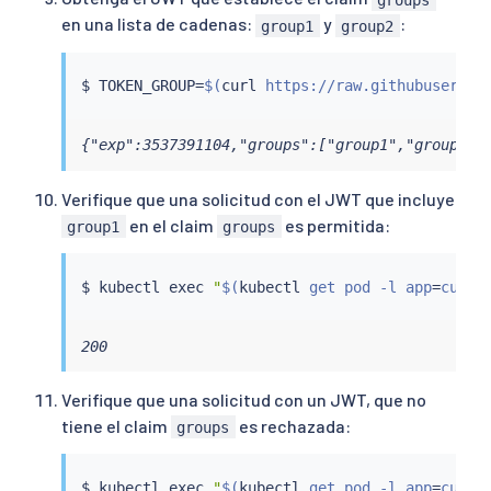
en una lista de cadenas:
y
:
group1
group2
$ TOKEN_GROUP
=
$(
curl
 https://raw.githubusercon
{"exp":3537391104,"groups":["group1","group2"]
Verifique que una solicitud con el JWT que incluye
en el claim
es permitida:
group1
groups
$ 
kubectl
exec
"
$(
kubectl
 get pod -l app
=
curl 
200
Verifique que una solicitud con un JWT, que no
tiene el claim
es rechazada:
groups
$ 
kubectl
exec
"
$(
kubectl
 get pod -l app
=
curl 