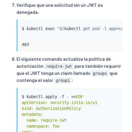
Verifique que una solicitud sin un JWT es
denegada:
$ 
kubectl
exec
"
$(
kubectl
 get pod -l app
=
curl 
403
El siguiente comando actualiza la política de
autorización
para también requerir
require-jwt
que el JWT tenga un claim llamado
que
groups
contenga el valor
:
group1
$ 
kubectl
 apply -f - 
<<
EOF

apiVersion: security.istio.io/v1

kind: AuthorizationPolicy

metadata:

  name: require-jwt

  namespace: foo

spec:
