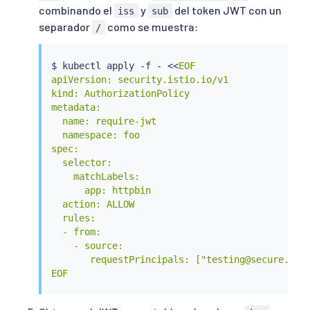
combinando el
y
del token JWT con un
iss
sub
separador
como se muestra:
/
$ 
kubectl
 apply -f - 
<<
EOF

apiVersion: security.istio.io/v1

kind: AuthorizationPolicy

metadata:

  name: require-jwt

  namespace: foo

spec:

  selector:

    matchLabels:

      app: httpbin

  action: ALLOW

  rules:

  - from:

    - source:

       requestPrincipals: ["testing@secure.isti
EOF