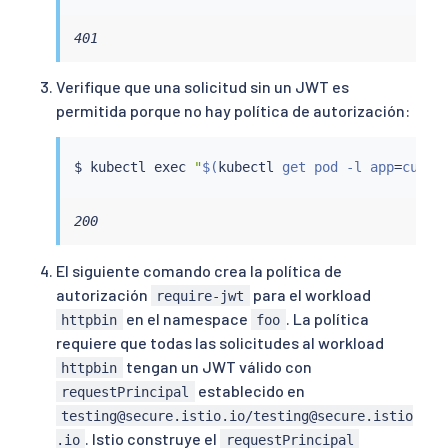
401
Verifique que una solicitud sin un JWT es
permitida porque no hay política de autorización:
$ 
kubectl
exec
"
$(
kubectl
 get pod -l app
=
curl 
200
El siguiente comando crea la política de
autorización
para el workload
require-jwt
en el namespace
. La política
httpbin
foo
requiere que todas las solicitudes al workload
tengan un JWT válido con
httpbin
establecido en
requestPrincipal
testing@secure.istio.io/testing@secure.istio
. Istio construye el
.io
requestPrincipal