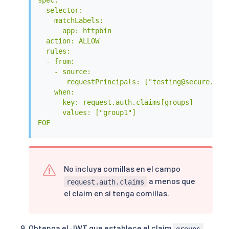
  selector:

    matchLabels:

      app: httpbin

  action: ALLOW

  rules:

  - from:

    - source:

       requestPrincipals: ["testing@secure.isti
    when:

    - key: request.auth.claims[groups]

      values: ["group1"]

EOF
No incluya comillas en el campo
a menos que
request.auth.claims
el claim en sí tenga comillas.
Obtenga el JWT que establece el claim
groups