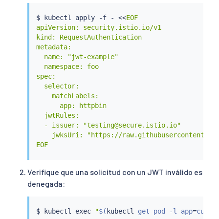
$ 
kubectl
 apply -f - 
<<
EOF

apiVersion: security.istio.io/v1

kind: RequestAuthentication

metadata:

  name: "jwt-example"

  namespace: foo

spec:

  selector:

    matchLabels:

      app: httpbin

  jwtRules:

  - issuer: "testing@secure.istio.io"

    jwksUri: "https://raw.githubusercontent.com
EOF
Verifique que una solicitud con un JWT inválido es
denegada:
$ 
kubectl
exec
"
$(
kubectl
 get pod -l app
=
curl 