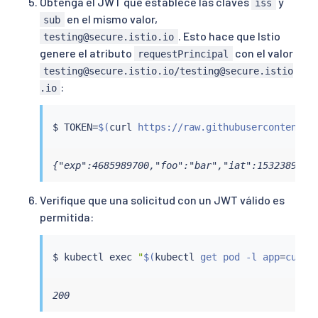
Obtenga el JWT que establece las claves
y
iss
en el mismo valor,
sub
. Esto hace que Istio
testing@secure.istio.io
genere el atributo
con el valor
requestPrincipal
testing@secure.istio.io/testing@secure.istio
:
.io
$ TOKEN
=
$(
curl
 https://raw.githubusercontent.c
{"exp":4685989700,"foo":"bar","iat":1532389700
Verifique que una solicitud con un JWT válido es
permitida:
$ 
kubectl
exec
"
$(
kubectl
 get pod -l app
=
curl 
200