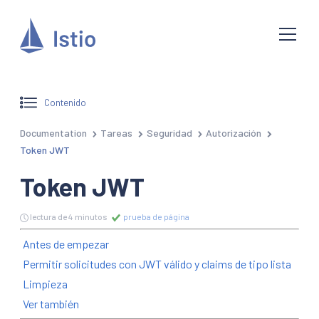
Contenido
Documentation
Tareas
Seguridad
Autorización
Token JWT
Token JWT
lectura de 4 minutos
prueba de página
Antes de empezar
Permitir solicitudes con JWT válido y claims de tipo lista
Limpieza
Ver también