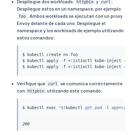
Despliegue dos workloads:
y
.
httpbin
curl
Despliegue estos en un namespace, por ejemplo
. Ambos workloads se ejecutan con un proxy
foo
Envoy delante de cada uno. Despliegue el
namespace y los workloads de ejemplo utilizando
estos comandos:
$ 
kubectl
 create ns foo

$ 
kubectl
 apply -f 
<
(
istioctl kube-inject -f 
s
$ 
kubectl
 apply -f 
<
(
istioctl kube-inject -f 
s
Verifique que
se comunica correctamente
curl
con
utilizando este comando:
httpbin
$ 
kubectl
exec
"
$(
kubectl
 get pod -l app
=
curl 
200