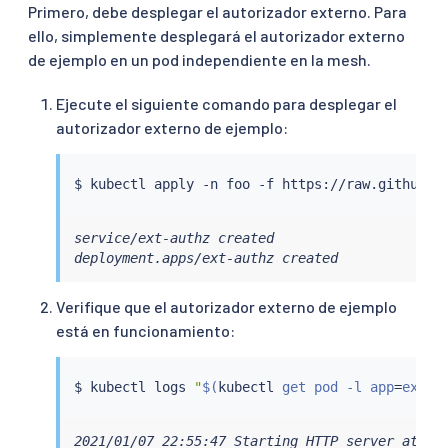
Primero, debe desplegar el autorizador externo. Para
ello, simplemente desplegará el autorizador externo
de ejemplo en un pod independiente en la mesh.
Ejecute el siguiente comando para desplegar el
autorizador externo de ejemplo:
$ 
kubectl
service/ext-authz created

deployment.apps/ext-authz created
Verifique que el autorizador externo de ejemplo
está en funcionamiento:
$ 
kubectl
 logs 
"
$(
kubectl
 get pod -l app
=
ext-a
2021/01/07 22:55:47 Starting HTTP server at [::