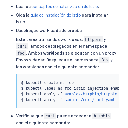
Lea los
conceptos de autorización de Istio
.
Siga la
guía de instalación de Istio
para instalar
Istio.
Despliegue workloads de prueba:
Esta tarea utiliza dos workloads,
y
httpbin
, ambos desplegados en el namespace
curl
. Ambos workloads se ejecutan con un proxy
foo
Envoy sidecar. Despliegue el namespace
y
foo
los workloads con el siguiente comando:
$ 
kubectl
 create ns foo

$ 
kubectl
 label ns foo istio-injection
=
enabled

$ 
kubectl
 apply -f 
samples/httpbin/httpbin.yam
$ 
kubectl
 apply -f 
samples/curl/curl.yaml
Verifique que
puede acceder a
curl
httpbin
con el siguiente comando: