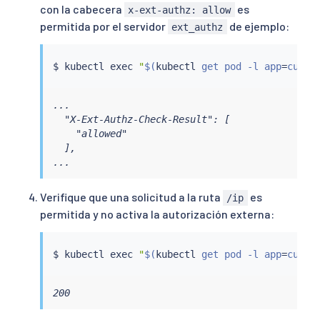
con la cabecera
es
x-ext-authz: allow
permitida por el servidor
de ejemplo:
ext_authz
$ 
kubectl
exec
"
$(
kubectl
 get pod -l app
=
curl 
...

  "X-Ext-Authz-Check-Result": [

    "allowed"

  ],

...
Verifique que una solicitud a la ruta
es
/ip
permitida y no activa la autorización externa:
$ 
kubectl
exec
"
$(
kubectl
 get pod -l app
=
curl 
200