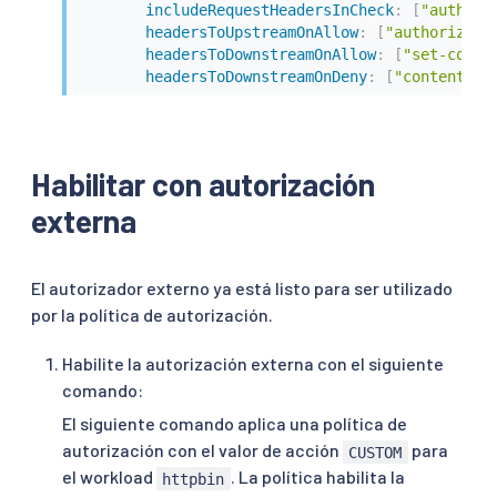
includeRequestHeadersInCheck
:
[
"authori
headersToUpstreamOnAllow
:
[
"authorizati
headersToDownstreamOnAllow
:
[
"set-cooki
headersToDownstreamOnDeny
:
[
"content-ty
Habilitar con autorización
externa
El autorizador externo ya está listo para ser utilizado
por la política de autorización.
Habilite la autorización externa con el siguiente
comando:
El siguiente comando aplica una política de
autorización con el valor de acción
para
CUSTOM
el workload
. La política habilita la
httpbin