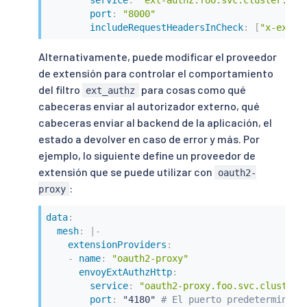
service
:
"ext-authz.foo.svc.cluster.loc
port
:
"8000"
includeRequestHeadersInCheck
:
[
"x-ext-a
Alternativamente, puede modificar el proveedor
de extensión para controlar el comportamiento
del filtro
para cosas como qué
ext_authz
cabeceras enviar al autorizador externo, qué
cabeceras enviar al backend de la aplicación, el
estado a devolver en caso de error y más. Por
ejemplo, lo siguiente define un proveedor de
extensión que se puede utilizar con
oauth2-
:
proxy
data
:
mesh
:
|
-
extensionProviders
:
-
name
:
"oauth2-proxy"
envoyExtAuthzHttp
:
service
:
"oauth2-proxy.foo.svc.cluster.
port
:
 "4180" 
# El puerto predeterminado