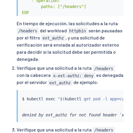
    - operation:

        paths: ["/headers"]

EOF
En tiempo de ejecución, las solicitudes a la ruta
del workload
serán pausadas
/headers
httpbin
por el filtro
, y una solicitud de
ext_authz
verificación será enviada al autorizador externo
para decidir si la solicitud debe ser permitida o
denegada.
Verifique que una solicitud a la ruta
/headers
con la cabecera
es denegada
x-ext-authz: deny
por el servidor
de ejemplo:
ext_authz
$ 
kubectl
exec
"
$(
kubectl
 get pod -l app
=
curl 
denied by ext_authz for not found header `x-ex
Verifique que una solicitud a la ruta
/headers