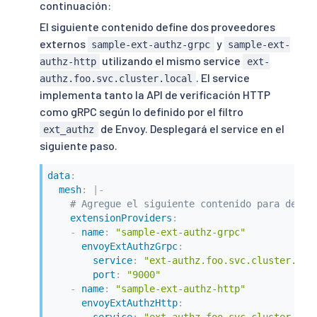
continuación:
El siguiente contenido define dos proveedores
externos
y
sample-ext-authz-grpc
sample-ext-
utilizando el mismo service
authz-http
ext-
. El service
authz.foo.svc.cluster.local
implementa tanto la API de verificación HTTP
como gRPC según lo definido por el filtro
de Envoy. Desplegará el service en el
ext_authz
siguiente paso.
data
:
mesh
:
|
-
# Agregue el siguiente contenido para defin
extensionProviders
:
-
name
:
"sample-ext-authz-grpc"
envoyExtAuthzGrpc
:
service
:
"ext-authz.foo.svc.cluster.loc
port
:
"9000"
-
name
:
"sample-ext-authz-http"
envoyExtAuthzHttp
: