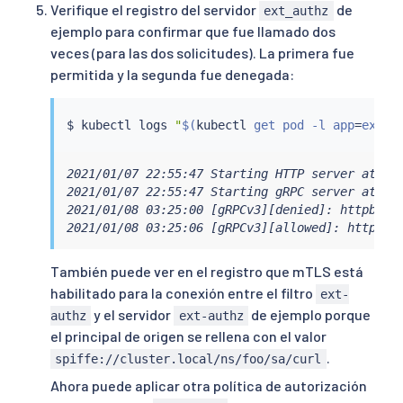
Verifique el registro del servidor
de
ext_authz
ejemplo para confirmar que fue llamado dos
veces (para las dos solicitudes). La primera fue
permitida y la segunda fue denegada:
$ 
kubectl
 logs 
"
$(
kubectl
 get pod -l app
=
ext-a
2021/01/07 22:55:47 Starting HTTP server at [::
2021/01/07 22:55:47 Starting gRPC server at [::
2021/01/08 03:25:00 [gRPCv3][denied]: httpbin.
2021/01/08 03:25:06 [gRPCv3][allowed]: httpbin
También puede ver en el registro que mTLS está
habilitado para la conexión entre el filtro
ext-
y el servidor
de ejemplo porque
authz
ext-authz
el principal de origen se rellena con el valor
.
spiffe://cluster.local/ns/foo/sa/curl
Ahora puede aplicar otra política de autorización