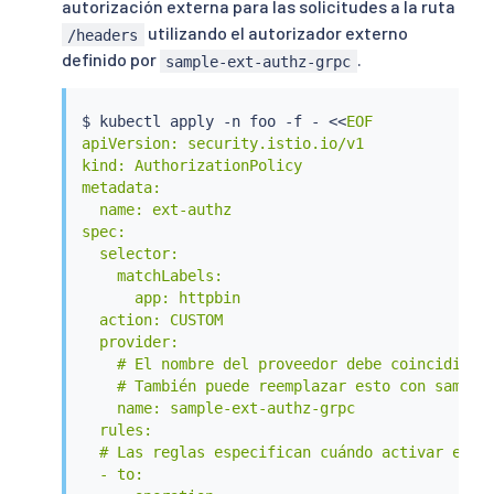
autorización externa para las solicitudes a la ruta
utilizando el autorizador externo
/headers
definido por
.
sample-ext-authz-grpc
$ 
kubectl
 apply -n foo -f - 
<<
EOF

apiVersion: security.istio.io/v1

kind: AuthorizationPolicy

metadata:

  name: ext-authz

spec:

  selector:

    matchLabels:

      app: httpbin

  action: CUSTOM

  provider:

    # El nombre del proveedor debe coincidir co
    # También puede reemplazar esto con sample-
    name: sample-ext-authz-grpc

  rules:

  # Las reglas especifican cuándo activar el au
  - to:
