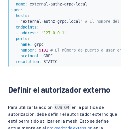
name
:
 external
-
authz
-
grpc
-
spec
:
hosts
:
-
 "external
-
authz
-
grpc.local" 
# El nombre del ser
endpoints
:
-
address
:
"127.0.0.1"
ports
:
-
name
:
 grpc

number
:
9191 
# El número de puerto a usar en el
protocol
:
 GRPC

resolution
:
 STATIC
Definir el autorizador externo
Para utilizar la acción
en la política de
CUSTOM
autorización, debe definir el autorizador externo que
está permitido utilizar en la mesh. Esto se define
actualmente en el
proveedor de extensión
en la