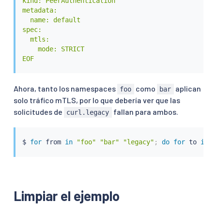
kind: PeerAuthentication

metadata:

  name: default

spec:

  mtls:

    mode: STRICT

EOF
Ahora, tanto los namespaces
como
aplican
foo
bar
solo tráfico mTLS, por lo que debería ver que las
solicitudes de
fallan para ambos.
curl.legacy
$ 
for
 from 
in
"foo"
"bar"
"legacy"
;
do
for
 to 
in
"
Limpiar el ejemplo