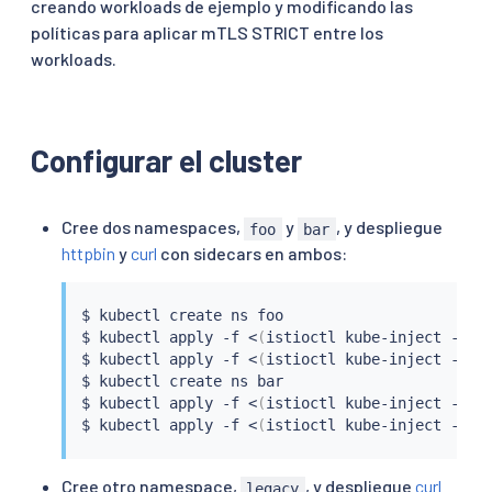
creando workloads de ejemplo y modificando las
políticas para aplicar mTLS STRICT entre los
workloads.
Configurar el cluster
Cree dos namespaces,
y
, y despliegue
foo
bar
httpbin
y
curl
con sidecars en ambos:
$ 
kubectl
 create ns foo

$ 
kubectl
 apply -f 
<
(
istioctl kube-inject -f 
s
$ 
kubectl
 apply -f 
<
(
istioctl kube-inject -f 
s
$ 
kubectl
 create ns bar

$ 
kubectl
 apply -f 
<
(
istioctl kube-inject -f 
s
$ 
kubectl
 apply -f 
<
(
istioctl kube-inject -f 
s
Cree otro namespace,
, y despliegue
curl
legacy