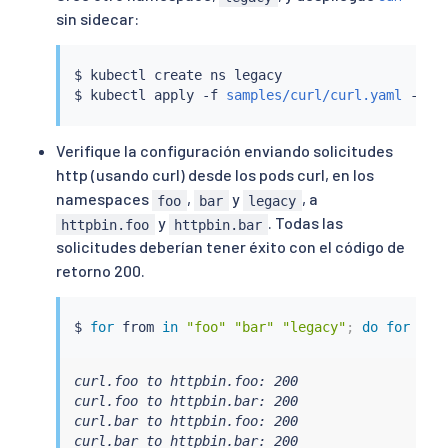
sin sidecar:
$ 
kubectl
 create ns legacy

$ 
kubectl
 apply -f 
samples/curl/curl.yaml
Verifique la configuración enviando solicitudes
http (usando curl) desde los pods curl, en los
namespaces
,
y
, a
foo
bar
legacy
y
. Todas las
httpbin.foo
httpbin.bar
solicitudes deberían tener éxito con el código de
retorno 200.
$ 
for
 from 
in
"foo"
"bar"
"legacy"
;
do
for
 to 
curl.foo to httpbin.foo: 200

curl.foo to httpbin.bar: 200

curl.bar to httpbin.foo: 200

curl.bar to httpbin.bar: 200
