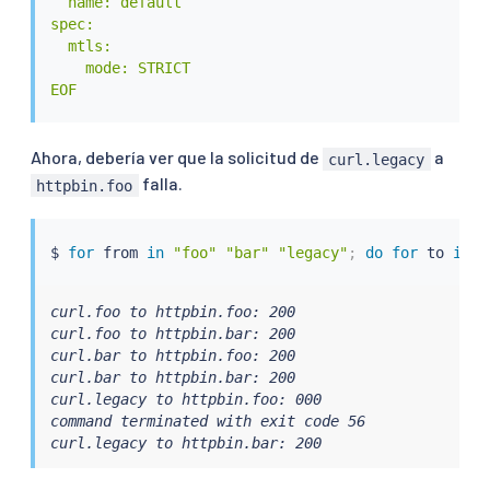
  name: default

spec:

  mtls:

    mode: STRICT

EOF
Ahora, debería ver que la solicitud de
a
curl.legacy
falla.
httpbin.foo
$ 
for
 from 
in
"foo"
"bar"
"legacy"
;
do
for
 to 
in
"
curl.foo to httpbin.foo: 200

curl.foo to httpbin.bar: 200

curl.bar to httpbin.foo: 200

curl.bar to httpbin.bar: 200

curl.legacy to httpbin.foo: 000

command terminated with exit code 56

curl.legacy to httpbin.bar: 200