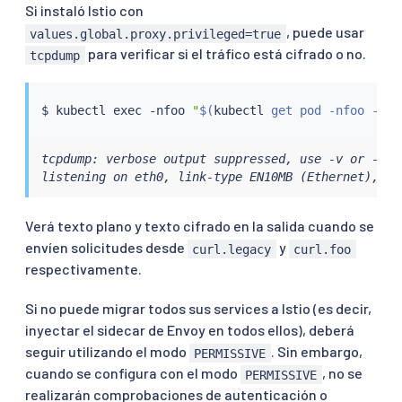
Si instaló Istio con
, puede usar
values.global.proxy.privileged=true
para verificar si el tráfico está cifrado o no.
tcpdump
$ 
kubectl
exec
 -nfoo 
"
$(
kubectl
 get pod -nfoo -lap
tcpdump: verbose output suppressed, use -v or -vv 
listening on eth0, link-type EN10MB (Ethernet), ca
Verá texto plano y texto cifrado en la salida cuando se
envíen solicitudes desde
y
curl.legacy
curl.foo
respectivamente.
Si no puede migrar todos sus services a Istio (es decir,
inyectar el sidecar de Envoy en todos ellos), deberá
seguir utilizando el modo
. Sin embargo,
PERMISSIVE
cuando se configura con el modo
, no se
PERMISSIVE
realizarán comprobaciones de autenticación o