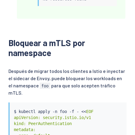
Bloquear a mTLS por
namespace
Después de migrar todos los clientes a Istio e inyectar
el sidecar de Envoy, puede bloquear los workloads en
el namespace
para que solo acepten tráfico
foo
mTLS.
$ 
kubectl
 apply -n foo -f - 
<<
EOF

apiVersion: security.istio.io/v1

kind: PeerAuthentication

metadata:
