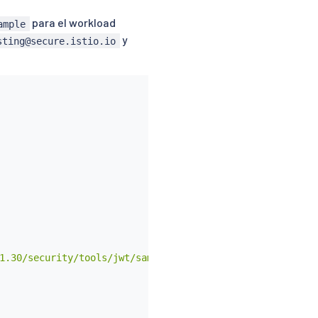
para el workload
ample
y
sting@secure.istio.io
1.30/security/tools/jwt/samples/jwks.json"
