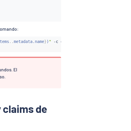
comando:
tems
..
metadata.name
}
)
"
 -c 
curl
 -n foo -- 
curl
 http://htt
undos. El
so.
y claims de