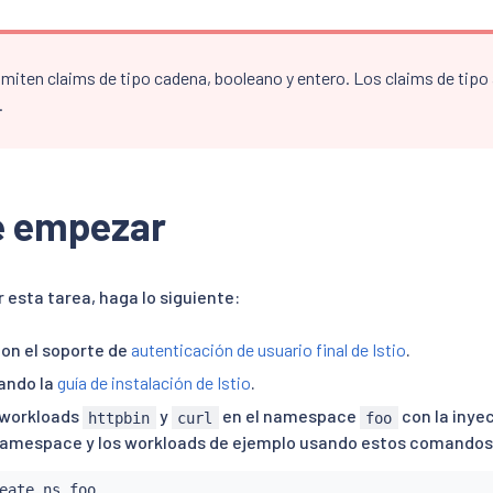
miten claims de tipo cadena, booleano y entero. Los claims de tipo
.
e empezar
esta tarea, haga lo siguiente:
con el soporte de
autenticación de usuario final de Istio
.
sando la
guía de instalación de Istio
.
 workloads
y
en el namespace
con la inyec
httpbin
curl
foo
namespace y los workloads de ejemplo usando estos comandos
eate ns foo
