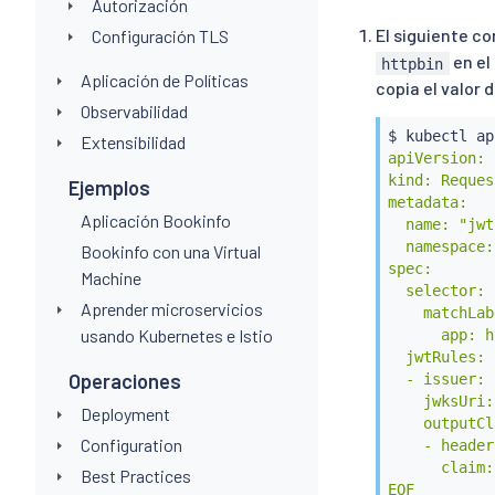
Autorización
El siguiente c
Configuración TLS
en e
httpbin
Aplicación de Políticas
copia el valor 
Observabilidad
$ 
kubectl
 ap
Extensibilidad
apiVersion: 
kind: Reques
Ejemplos
metadata:

Aplicación Bookinfo
  name: "jwt
  namespace:
Bookinfo con una Virtual
spec:

Machine
  selector:

Aprender microservicios
    matchLab
usando Kubernetes e Istio
      app: h
  jwtRules:

Operaciones
  - issuer: 
    jwksUri:
Deployment
    outputCl
Configuration
    - header
      claim:
Best Practices
EOF