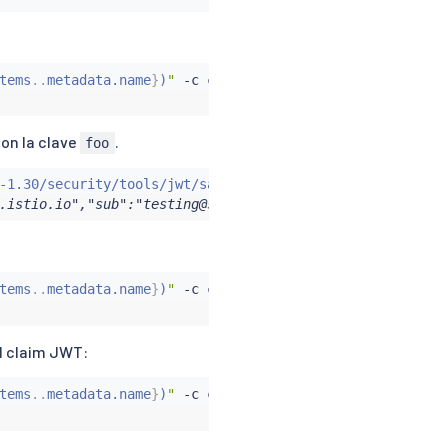
tems
..
metadata.name
}
)
"
 -c 
curl
 -n foo -- 
curl
"http://ht
con la clave
.
foo
-1.30/security/tools/jwt/samples/demo.jwt -s
)
&&
echo
"
$
.istio.io","sub":"testing@secure.istio.io"}
tems
..
metadata.name
}
)
"
 -c 
curl
 -n foo -- 
curl
"http://ht
el claim JWT:
tems
..
metadata.name
}
)
"
 -c 
curl
 -n foo -- 
curl
"http://ht