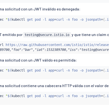
una solicitud con un JWT inválido es denegada:
ec
"
$(
kubectl
 get pod -l app
=
curl -n foo -o jsonpath
=
{
.i
T emitido por
y que tiene un claim 
testing@secure.istio.io
rl
 https://raw.githubusercontent.com/istio/istio/release
89700,"foo":"bar","iat":1532389700,"iss":"testing@secure
na solicitud con un JWT válido es permitida:
ec
"
$(
kubectl
 get pod -l app
=
curl -n foo -o jsonpath
=
{
.i
una solicitud contiene una cabecera HTTP válida con el valor d
ec
"
$(
kubectl
 get pod -l app
=
curl -n foo -o jsonpath
=
{
.i