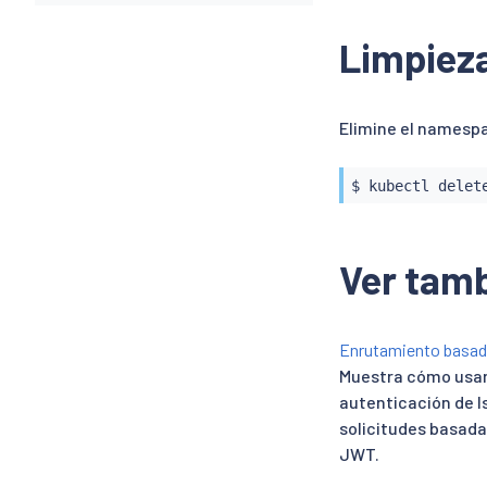
Limpiez
Elimine el namesp
$ 
kubectl
Ver tam
Enrutamiento basad
Muestra cómo usar 
autenticación de I
solicitudes basada
JWT.