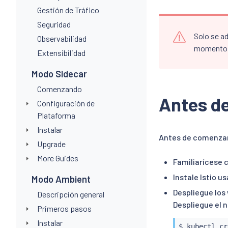
Gestión de Tráfico
Seguridad
Solo se ad
Observabilidad
momento
Extensibilidad
Modo Sidecar
Comenzando
Antes d
Configuración de
Plataforma
Instalar
Antes de comenzar 
Upgrade
More Guides
Familiarícese 
Instale Istio u
Modo Ambient
Despliegue los
Descripción general
Despliegue el 
Primeros pasos
Instalar
$ 
kubectl
 cr