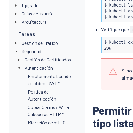
Upgrade
$ 
kubectl
 la
$ 
kubectl
 ap
Guías de usuario
$ 
kubectl
 ap
Arquitectura
Verifique que
Tareas
$ 
kubectl
ex
Gestión de Tráfico
200
Seguridad
Gestión de Certificados
Autenticación
Si no
Enrutamiento basado
almac
en claims JWT *
Política de
Autenticación
Permitir
Copiar Claims JWT a
Cabeceras HTTP *
tipo list
Migración de mTLS