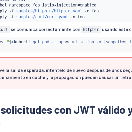
bel namespace foo istio-injection
=
enabled

ply -f 
samples/httpbin/httpbin.yaml
 -n foo

ply -f 
samples/curl/curl.yaml
se comunica correctamente con
usando este 
curl
httpbin
ec
"
$(
kubectl
 get pod -l app
=
curl -n foo -o jsonpath
=
{
.i
 ve la salida esperada, inténtelo de nuevo después de unos seg
enamiento en caché y la propagación pueden causar un retra
 solicitudes con JWT válido 
a