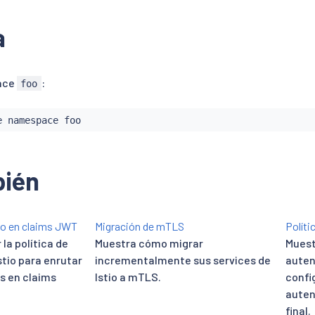
a
ace
:
foo
bién
o en claims JWT
Migración de mTLS
Políti
la política de
Muestra cómo migrar
Muest
stio para enrutar
incrementalmente sus services de
auten
s en claims
Istio a mTLS.
confi
auten
final.