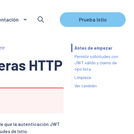
ntación
Prueba Istio
TTP
Antes de empezar
Permitir solicitudes con
eras HTTP
JWT válido y claims de
tipo lista
Limpieza
Ver también
de que la autenticación JWT
udes de Istio.