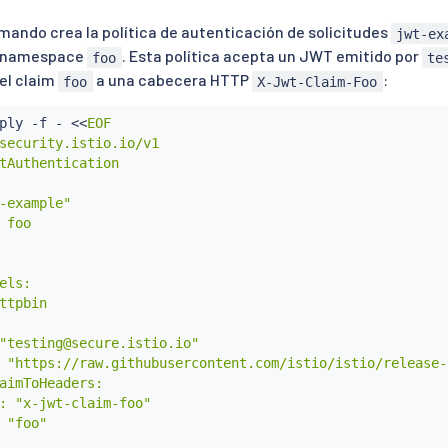
omando crea la política de autenticación de solicitudes
jwt-ex
l namespace
. Esta política acepta un JWT emitido por
foo
te
del claim
a una cabecera HTTP
:
foo
X-Jwt-Claim-Foo
ply -f - 
<<
EOF

security.istio.io/v1

tAuthentication

-example"

 foo

els:

ttpbin

"testing@secure.istio.io"

 "https://raw.githubusercontent.com/istio/istio/release-
aimToHeaders:

: "x-jwt-claim-foo"

 "foo"
