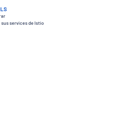
TLS
rar
us services de Istio