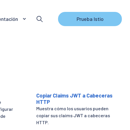
ntación
Prueba Istio
Copiar Claims JWT a Cabeceras
HTTP
e
Muestra cómo los usuarios pueden
figurar
copiar sus claims JWT a cabeceras
 de
HTTP.