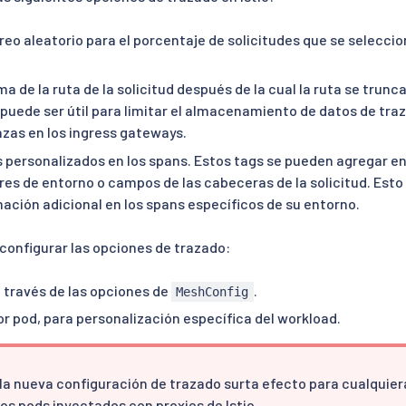
eo aleatorio para el porcentaje de solicitudes que se seleccio
 de la ruta de la solicitud después de la cual la ruta se trunc
 puede ser útil para limitar el almacenamiento de datos de tra
azas en los ingress gateways.
 personalizados en los spans. Estos tags se pueden agregar en 
res de entorno o campos de las cabeceras de la solicitud. Esto 
mación adicional en los spans específicos de su entorno.
configurar las opciones de trazado:
 través de las opciones de
.
MeshConfig
r pod, para personalización específica del workload.
la nueva configuración de trazado surta efecto para cualquier
 los pods inyectados con proxies de Istio.