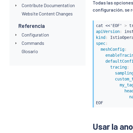
Todas las opciones
Contribute Documentation
configuración, se
Website Content Changes
Referencia
cat <<'EOF' 
>
apiVersion
:
Configuration
kind
:
Commands
spec
:
meshConfig
:
Glosario
enableTraci
defaultConf
tracing
:
samplin
custom_
my_ta
hea
n
EOF
Usar la an