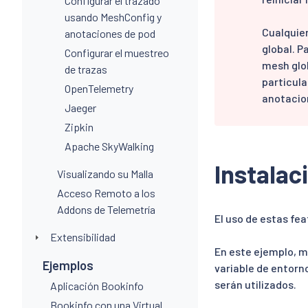
Configurar el trazado
usando MeshConfig y
Cualquier
anotaciones de pod
global. P
Configurar el muestreo
mesh glob
de trazas
particula
OpenTelemetry
anotacion
Jaeger
Zipkin
Apache SkyWalking
Instalac
Visualizando su Malla
Acceso Remoto a los
Addons de Telemetría
El uso de estas fea
Extensibilidad
En este ejemplo, 
Ejemplos
variable de entorn
serán utilizados.
Aplicación Bookinfo
Bookinfo con una Virtual