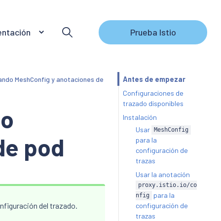
ntación
Prueba Istio
sando MeshConfig y anotaciones de
Antes de empezar
Configuraciones de
trazado disponibles
do
Instalación
Usar
MeshConfig
de pod
para la
configuración de
trazas
Usar la anotación
proxy.istio.io/co
para la
nfig
nfiguración del trazado.
configuración de
trazas