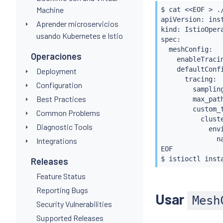
Machine
$ 
cat
<<
EOF 
>
 .
apiVersion: inst
Aprender microservicios
kind: IstioOpera
usando Kubernetes e Istio
spec:

  meshConfig:

Operaciones
    enableTraci
    defaultConfi
Deployment
      tracing:

Configuration
        sampling
Best Practices
        max_path
        custom_t
Common Problems
          cluste
Diagnostic Tools
            envi
              na
Integrations
EOF

$ 
istioctl
inst
Releases
Feature Status
Reporting Bugs
Usar
Mesh
Security Vulnerabilities
Supported Releases