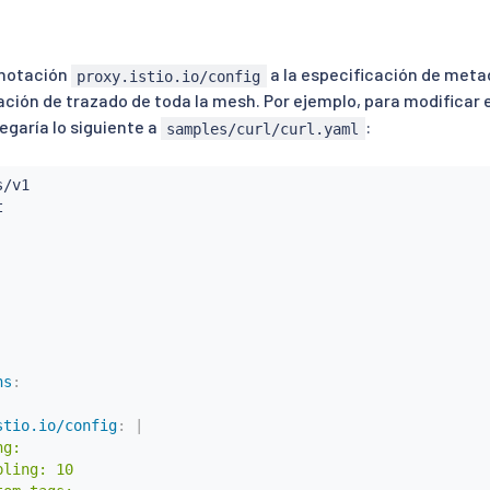
anotación
a la especificación de meta
proxy.istio.io/config
ación de trazado de toda la mesh. Por ejemplo, para modificar
regaría lo siguiente a
:
samples/curl/curl.yaml
ns
:
stio.io/config
:
|
g:

ling: 10
