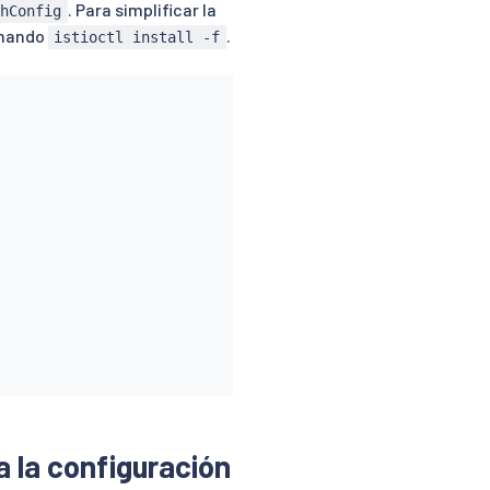
. Para simplificar la
shConfig
omando
.
istioctl install -f
 la configuración