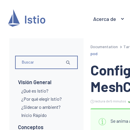
Acerca de
Documentation
Tar
pod
Config
MeshC
Visión General
¿Qué es Istio?
¿Por qué elegir Istio?
lectura de 5 minutos
¿Sidecar o ambient?
Inicio Rápido
Se anima a
Conceptos