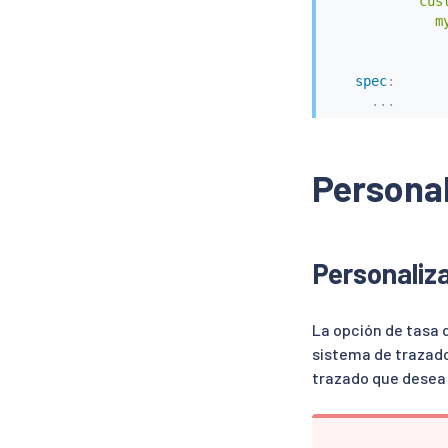
            cust
              my
                
               
spec
:
...
Personal
Personaliza
La opción de tasa 
sistema de trazado
trazado que desea 