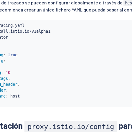
 de trazado se pueden configurar globalmente a través de
Me
 recomienda crear un único fichero YAML que pueda pasar al c
ng
:
true
ig
:
g
:
10
tags
:
g_header
:
der
:
ame
:
 host

otación
para
proxy.istio.io/config