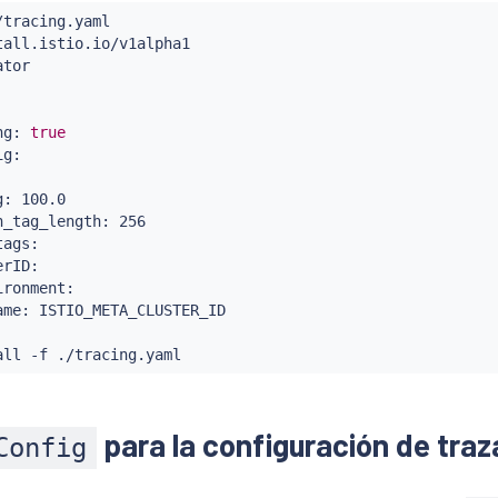
/tracing.yaml

all.istio.io/v1alpha1

tor

ng: 
true
g:

: 100.0

_tag_length: 256

ags:

rID:

ronment:

me: ISTIO_META_CLUSTER_ID

all
para la configuración de traz
Config