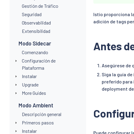
Gestión de Tráfico
Seguridad
Istio proporciona 
adición de tags pe
Observabilidad
Extensibilidad
Antes d
Modo Sidecar
Comenzando
Configuración de
Asegúrese de q
Plataforma
Siga la guía d
Instalar
preferido para 
Upgrade
deployment de
More Guides
Modo Ambient
Configur
Descripción general
Primeros pasos
Instalar
Puede configurar l