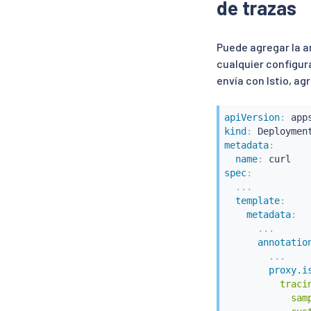
de trazas
Puede agregar la 
cualquier configur
envía con Istio, ag
apiVersion
:
kind
:
metadata
:
name
:
spec
:
...
template
:
metadata
:
...
annotatio
...
proxy.i
          tracin
            samp