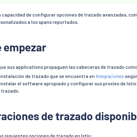
la capacidad de configurar opciones de trazado avanzadas, com
rsonalizados a los spans reportados.
e empezar
ue sus applications propaguen las cabeceras de trazado com
e instalación de trazado que se encuentra en
Integraciones
según
instalar el software apropiado y configurar sus proxies de Istio
 trazado.
aciones de trazado disponib
as siguientes opciones de trazado en Istio: