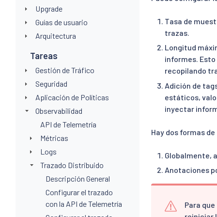
Upgrade
Tasa de muestr
Guías de usuario
trazas.
Arquitectura
Longitud máxima
Tareas
informes. Esto
Gestión de Tráfico
recopilando tr
Seguridad
Adición de tags
Aplicación de Políticas
estáticos, valo
inyectar infor
Observabilidad
API de Telemetría
Hay dos formas de 
Métricas
Logs
Globalmente, a
Trazado Distribuido
Anotaciones po
Descripción General
Configurar el trazado
con la API de Telemetría
Para que 
reiniciar