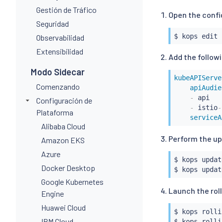
Gestión de Tráfico
Open the config
Seguridad
$ kops edit 
Observabilidad
Extensibilidad
Add the followi
Modo Sidecar
kubeAPIServe
Comenzando
apiAudie
-
 api

Configuración de
-
 istio
-
Plataforma
serviceA
Alibaba Cloud
Perform the u
Amazon EKS
Azure
$ kops updat
Docker Desktop
Google Kubernetes
Launch the rol
Engine
Huawei Cloud
$ kops rolli
IBM Cloud