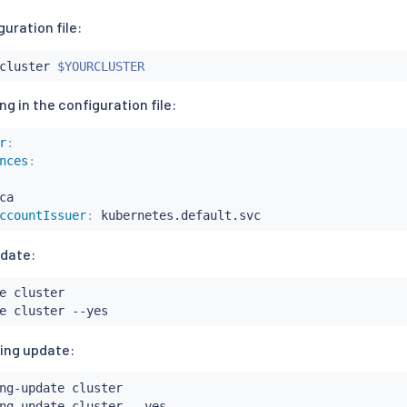
uration file:
cluster 
$YOURCLUSTER
ng in the configuration file:
r
:
nces
:
ca

ccountIssuer
:
 kubernetes.default.svc
pdate:
e cluster

ling update:
ng-update cluster
