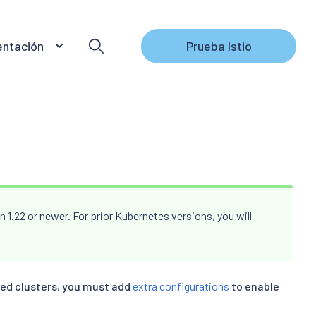
ntación
Prueba Istio
n 1.22 or newer. For prior Kubernetes versions, you will
ed clusters, you must add
extra configurations
to enable