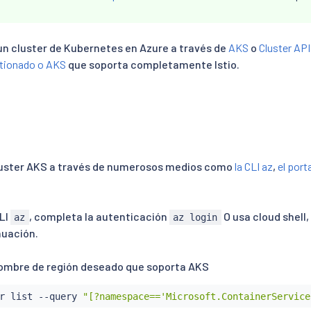
n cluster de Kubernetes en Azure a través de
AKS
o
Cluster API
tionado o AKS
que soporta completamente Istio.
luster AKS a través de numerosos medios como
la CLI az
,
el port
CLI
, completa la autenticación
O usa cloud shell,
az
az login
uación.
nombre de región deseado que soporta AKS
r list --query 
"[?namespace=='Microsoft.ContainerService