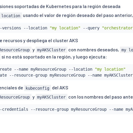
ersiones soportadas de Kubernetes para la región deseada
usando el valor de región deseado del paso anterior,
 location
-versions --location 
"my location"
 --query 
"orchestrator
e recursos y despliega el cluster AKS
y
con nombres deseados,
ResourceGroup
myAKSCluster
my l
si no está soportado en la región, y luego ejecuta:
reate --name myResourceGroup --location 
"my location"
enciales de
del AKS
kubeconfig
y
con los nombres del paso anter
ResourceGroup
myAKSCluster