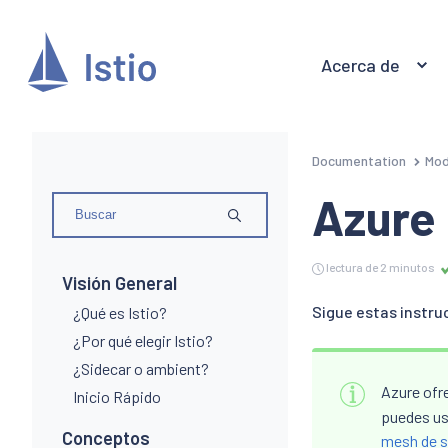
Acerca de
Documentation
Mod
Azure
lectura de 2 minutos
Visión General
Sigue estas instruc
¿Qué es Istio?
¿Por qué elegir Istio?
¿Sidecar o ambient?
Azure ofr
Inicio Rápido
puedes usa
Conceptos
mesh de se