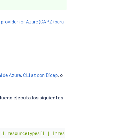
 provider for Azure (CAPZ) para
al de Azure
,
CLI az con Bicep
, o
 luego ejecuta los siguientes
'].resourceTypes[] | [?resourceType=='managedClusters'].