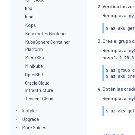
Verifica las v
k3d
Reemplaza
my
kind
Kops
$ az aks get
Kubernetes Gardener
Crea el grupo d
KubeSphere Container
Platform
Reemplaza
my
paso 1,
MicroK8s
1.28.3
Minikube
$ az group c
OpenShift
Oracle Cloud
Obtén las cred
Infrastructure
Reemplaza
Tencent Cloud
my
Instalar
Upgrade
More Guides