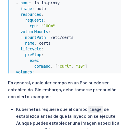
-
name
:
 istio
-
proxy

image
:
 auto

resources
:
requests
:
cpu
:
"100m"
volumeMounts
:
-
mountPath
:
 /etc/certs

name
:
 certs

lifecycle
:
preStop
:
exec
:
command
:
[
"curl"
,
"10"
]
volumes
:
-
name
:
 certs

En general, cualquier campo en un Pod puede ser
secret
:
establecido. Sin embargo, debe tomarse precaución
secretName
:
 istio
-
certs
con ciertos campos:
Kubernetes requiere que el campo
se
image
establezca antes de que la inyección se ejecute.
Aunque puedes establecer una imagen específica