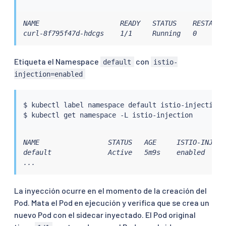
NAME                    READY   STATUS    RESTARTS 
curl-8f795f47d-hdcgs    1/1     Running   0       
Etiqueta el Namespace
con
default
istio-
injection=enabled
$ 
kubectl
 label namespace default istio-injection
=
$ 
kubectl
NAME                 STATUS   AGE     ISTIO-INJECTI
default              Active   5m9s    enabled

...
La inyección ocurre en el momento de la creación del
Pod. Mata el Pod en ejecución y verifica que se crea un
nuevo Pod con el sidecar inyectado. El Pod original