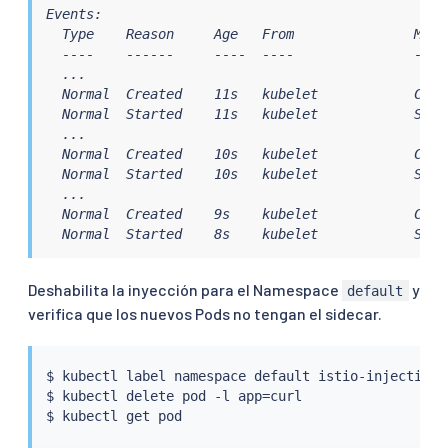
Events:

  Type    Reason     Age   From               Messa
  ----    ------     ----  ----               -----
  ...

  Normal  Created    11s   kubelet            Crea
  Normal  Started    11s   kubelet            Star
  ...

  Normal  Created    10s   kubelet            Creat
  Normal  Started    10s   kubelet            Start
  ...

  Normal  Created    9s    kubelet            Crea
  Normal  Started    8s    kubelet            Star
Deshabilita la inyección para el Namespace
y
default
verifica que los nuevos Pods no tengan el sidecar.
$ 
kubectl
 label namespace default istio-injection-

$ 
kubectl
 delete pod -l app
=
curl

$ 
kubectl