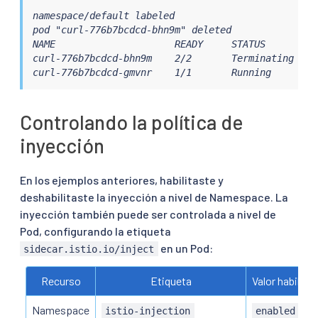
namespace/default labeled

pod "curl-776b7bcdcd-bhn9m" deleted

NAME                     READY     STATUS        RE
curl-776b7bcdcd-bhn9m    2/2       Terminating   0 
curl-776b7bcdcd-gmvnr    1/1       Running       0
Controlando la política de
inyección
En los ejemplos anteriores, habilitaste y
deshabilitaste la inyección a nivel de Namespace. La
inyección también puede ser controlada a nivel de
Pod, configurando la etiqueta
en un Pod:
sidecar.istio.io/inject
Recurso
Etiqueta
Valor habilita
Namespace
istio-injection
enabled