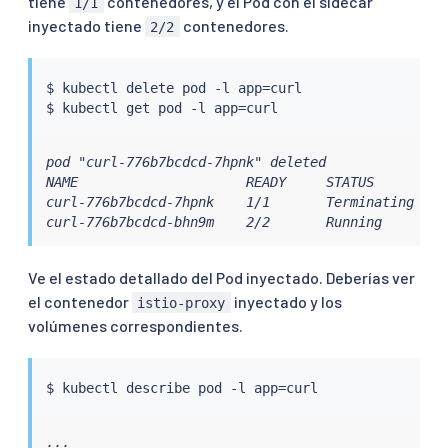
tiene
contenedores, y el Pod con el sidecar
1/1
inyectado tiene
contenedores.
2/2
$ 
kubectl
 delete pod -l app
=
curl

$ 
kubectl
 get pod -l app
=
pod "curl-776b7bcdcd-7hpnk" deleted

NAME                     READY     STATUS        RE
curl-776b7bcdcd-7hpnk    1/1       Terminating   0 
curl-776b7bcdcd-bhn9m    2/2       Running       0
Ve el estado detallado del Pod inyectado. Deberías ver
el contenedor
inyectado y los
istio-proxy
volúmenes correspondientes.
$ 
kubectl
 describe pod -l app
=
...
