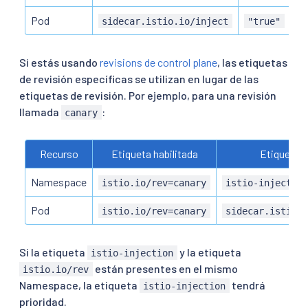
Pod
sidecar.istio.io/inject
"true"
Si estás usando
revisions de control plane
, las etiquetas
de revisión específicas se utilizan en lugar de las
etiquetas de revisión. Por ejemplo, para una revisión
llamada
:
canary
Recurso
Etiqueta habilitada
Etiqueta d
Namespace
istio.io/rev=canary
istio-injectio
Pod
istio.io/rev=canary
sidecar.istio.
Si la etiqueta
y la etiqueta
istio-injection
están presentes en el mismo
istio.io/rev
Namespace, la etiqueta
tendrá
istio-injection
prioridad.