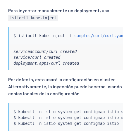
Para inyectar manualmente un deployment, usa
:
istioctl kube-inject
$ 
istioctl
 kube-inject -f 
samples/curl/curl.yaml
|
serviceaccount/curl created

service/curl created

deployment.apps/curl created
Por defecto, esto usará la configuración en cluster.
Alternativamente, la inyección puede hacerse usando
copias locales de la configuración.
$ 
kubectl
 -n istio-system get configmap istio-side
$ 
kubectl
 -n istio-system get configmap istio-side
$ 
kubectl
 -n istio-system get configmap istio -o
=
j