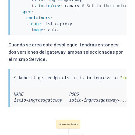
istio.io/rev
:
 canary 
# Set to the control p
spec
:
containers
:
-
name
:
 istio
-
proxy

image
:
 auto
Cuando se crea este despliegue, tendrás entonces
dos versiones del gateway, ambas seleccionadas por
el mismo Service:
$ 
kubectl
 get endpoints -n istio-ingress -o 
"custo
NAME                   PODS

istio-ingressgateway   istio-ingressgateway-...,is