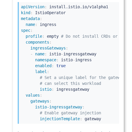
apiVersion
:
kind
:
metadata
:
name
:
spec
:
profile
:
 empty 
# Do not install CRDs or the c
components
:
ingressGateways
:
-
name
:
 istio
-
ingressgateway

namespace
:
 istio
-
ingress

enabled
:
true
label
:
# Set a unique label for the gateway. T
# can select this workload
istio
:
 ingressgateway

values
:
gateways
:
istio-ingressgateway
:
# Enable gateway injection
injectionTemplate
:
 gateway