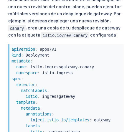
una nueva revisión del control plane, puedes ejecutar
múltiples versiones de un despliegue de gateway. Por
ejemplo, si deseas desplegar una nueva revisión,
, crea una copia de tu despliegue de gateway
canary
con la etiqueta
configurada:
istio.io/rev=canary
apiVersion
:
kind
:
metadata
:
name
:
 istio
-
ingressgateway
-
canary

namespace
:
 istio
-
spec
:
selector
:
matchLabels
:
istio
:
 ingressgateway

template
:
metadata
:
annotations
:
inject.istio.io/templates
:
 gateway

labels
:
istio
:
 ingressgateway
