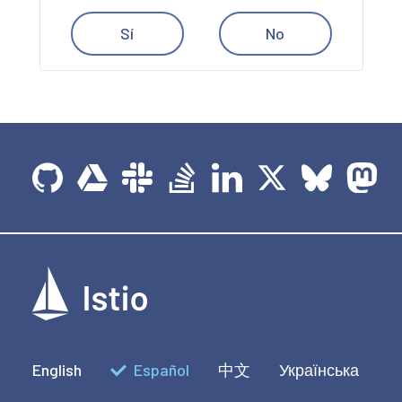
Sí
No
English
Español
中文
Українська