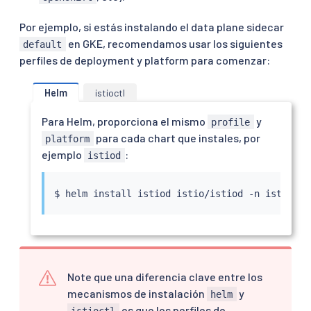
Por ejemplo, si estás instalando el data plane sidecar
en GKE, recomendamos usar los siguientes
default
perfiles de deployment y platform para comenzar:
Helm
istioctl
Para Helm, proporciona el mismo
y
profile
para cada chart que instales, por
platform
ejemplo
:
istiod
$ 
helm
install
 istiod istio/istiod -n istio-sy
Note que una diferencia clave entre los
mecanismos de instalación
y
helm
es que los perfiles de
istioctl