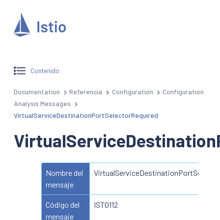
Contenido
Documentation
Referencia
Configuration
Configuration
Analysis Messages
VirtualServiceDestinationPortSelectorRequired
VirtualServiceDestinatio
Nombre del
VirtualServiceDestinationPortSelecto
mensaje
Código del
IST0112
mensaje