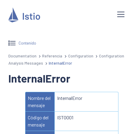
Contenido
Documentation
Referencia
Configuration
Configuration
Analysis Messages
InternalError
InternalError
Nombre del
InternalError
mensaje
Código del
IST0001
mensaje