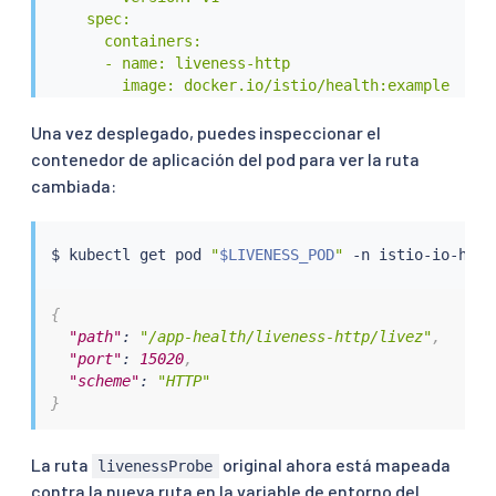
    spec:

      containers:

      - name: liveness-http

        image: docker.io/istio/health:example

        ports:

        - containerPort: 8001

Una vez desplegado, puedes inspeccionar el
        livenessProbe:

contenedor de aplicación del pod para ver la ruta
          httpGet:

cambiada:
            path: /foo

            port: 8001

          initialDelaySeconds: 5

$ 
kubectl
 get pod 
"
$LIVENESS_POD
"
 -n istio-io-heal
          periodSeconds: 5

EOF
{
"path"
:
"/app-health/liveness-http/livez"
,
"port"
:
15020
,
"scheme"
:
"HTTP"
}
La ruta
original ahora está mapeada
livenessProbe
contra la nueva ruta en la variable de entorno del