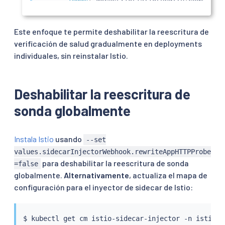
ports
:
-
containerPort
:
8001
livenessProbe
:
Este enfoque te permite deshabilitar la reescritura de
httpGet
:
verificación de salud gradualmente en deployments
path
:
 /foo

individuales, sin reinstalar Istio.
port
:
8001
initialDelaySeconds
:
5
periodSeconds
:
5
EOF
Deshabilitar la reescritura de
sonda globalmente
Instala Istio
usando
--set
values.sidecarInjectorWebhook.rewriteAppHTTPProbe
para deshabilitar la reescritura de sonda
=false
globalmente.
Alternativamente
, actualiza el mapa de
configuración para el inyector de sidecar de Istio:
$ 
kubectl
 get cm istio-sidecar-injector -n istio-s