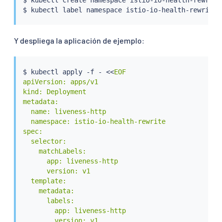
$ 
kubectl
 label namespace istio-io-health-rewrite 
Y despliega la aplicación de ejemplo:
$ 
kubectl
 apply -f - 
<<
EOF

apiVersion: apps/v1

kind: Deployment

metadata:

  name: liveness-http

  namespace: istio-io-health-rewrite

spec:

  selector:

    matchLabels:

      app: liveness-http

      version: v1

  template:

    metadata:

      labels:

        app: liveness-http

        version: v1
