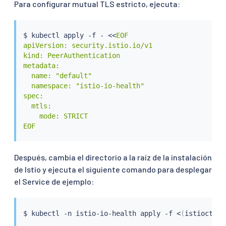
Para configurar mutual TLS estricto, ejecuta:
$ 
kubectl
 apply -f - 
<<
EOF

apiVersion: security.istio.io/v1

kind: PeerAuthentication

metadata:

  name: "default"

  namespace: "istio-io-health"

spec:

  mtls:

    mode: STRICT

EOF
Después, cambia el directorio a la raíz de la instalación
de Istio y ejecuta el siguiente comando para desplegar
el Service de ejemplo:
$ 
kubectl
 -n istio-io-health apply -f 
<
(
istioctl k