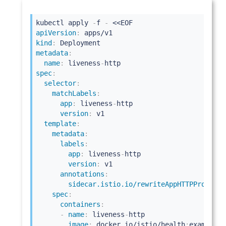
kubectl apply 
-
f 
-
apiVersion
:
kind
:
metadata
:
name
:
 liveness
-
spec
:
selector
:
matchLabels
:
app
:
 liveness
-
http

version
:
 v1

template
:
metadata
:
labels
:
app
:
 liveness
-
http

version
:
 v1

annotations
:
sidecar.istio.io/rewriteAppHTTPProbers
:
spec
:
containers
:
-
name
:
 liveness
-
http

image
:
 docker.io/istio/health
:
example
