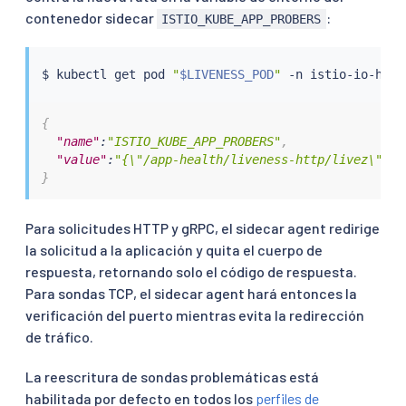
contenedor sidecar
:
ISTIO_KUBE_APP_PROBERS
$ 
kubectl
 get pod 
"
$LIVENESS_POD
"
 -n istio-io-heal
{
"name"
:
"ISTIO_KUBE_APP_PROBERS"
,
"value"
:
"{\"/app-health/liveness-http/livez\":{\
}
Para solicitudes HTTP y gRPC, el sidecar agent redirige
la solicitud a la aplicación y quita el cuerpo de
respuesta, retornando solo el código de respuesta.
Para sondas TCP, el sidecar agent hará entonces la
verificación del puerto mientras evita la redirección
de tráfico.
La reescritura de sondas problemáticas está
habilitada por defecto en todos los
perfiles de