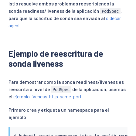
Istio resuelve ambos problemas reescribiendo la
sonda readiness/liveness de la aplicación
,
PodSpec
para que la solicitud de sonda sea enviada al
sidecar
agent
.
Ejemplo de reescritura de
sonda liveness
Para demostrar cómo la sonda readiness/liveness es
reescrita a nivel de
de la aplicación, usemos
PodSpec
el
ejemplo liveness-http-same-port
.
Primero crea y etiqueta un namespace para el
ejemplo:
$ 
kubectl
 create namespace istio-io-health-rewrite
