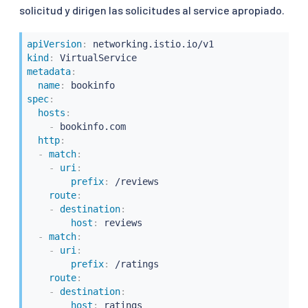
solicitud y dirigen las solicitudes al service apropiado.
apiVersion
:
kind
:
metadata
:
name
:
spec
:
hosts
:
-
 bookinfo.com

http
:
-
match
:
-
uri
:
prefix
:
 /reviews

route
:
-
destination
:
host
:
 reviews

-
match
:
-
uri
:
prefix
:
 /ratings

route
:
-
destination
:
host
:
 ratings