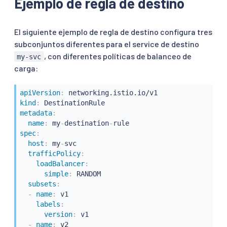
Ejemplo de regla de destino
El siguiente ejemplo de regla de destino configura tres
subconjuntos diferentes para el service de destino
, con diferentes políticas de balanceo de
my-svc
carga:
apiVersion
:
kind
:
metadata
:
name
:
 my
-
destination
-
spec
:
host
:
 my
-
svc

trafficPolicy
:
loadBalancer
:
simple
:
 RANDOM

subsets
:
-
name
:
 v1

labels
:
version
:
 v1

-
name
:
 v2
