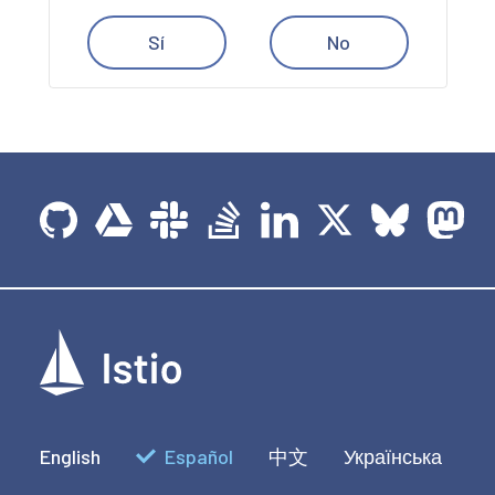
Sí
No
English
Español
中文
Українська