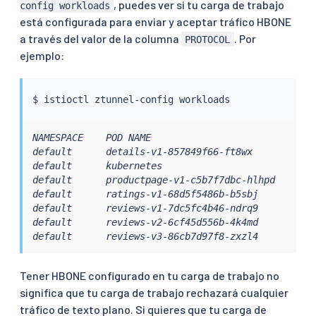
, puedes ver si tu carga de trabajo
config workloads
está configurada para enviar y aceptar tráfico HBONE
a través del valor de la columna
. Por
PROTOCOL
ejemplo:
$ 
istioctl
NAMESPACE    POD NAME                             
default      details-v1-857849f66-ft8wx           
default      kubernetes                           
default      productpage-v1-c5b7f7dbc-hlhpd       
default      ratings-v1-68d5f5486b-b5sbj          
default      reviews-v1-7dc5fc4b46-ndrq9          
default      reviews-v2-6cf45d556b-4k4md          
default      reviews-v3-86cb7d97f8-zxzl4          
Tener HBONE configurado en tu carga de trabajo no
significa que tu carga de trabajo rechazará cualquier
tráfico de texto plano. Si quieres que tu carga de