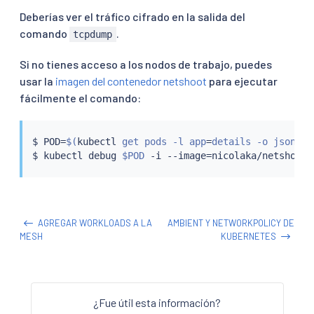
Deberías ver el tráfico cifrado en la salida del
comando
.
tcpdump
Si no tienes acceso a los nodos de trabajo, puedes
usar la
imagen del contenedor netshoot
para ejecutar
fácilmente el comando:
$ POD
=
$(
kubectl
 get pods -l app
=
details -o jsonpat
$ 
kubectl
 debug 
$POD
 -i --image
=
AGREGAR WORKLOADS A LA
AMBIENT Y NETWORKPOLICY DE
MESH
KUBERNETES
¿Fue útil esta información?