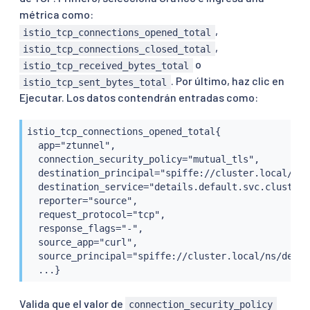
métrica como:
,
istio_tcp_connections_opened_total
,
istio_tcp_connections_closed_total
o
istio_tcp_received_bytes_total
. Por último, haz clic en
istio_tcp_sent_bytes_total
Ejecutar. Los datos contendrán entradas como:
istio_tcp_connections_opened_total{

  app="ztunnel",

  connection_security_policy="mutual_tls",

  destination_principal="spiffe://cluster.local/ns/
  destination_service="details.default.svc.cluster.l
  reporter="source",

  request_protocol="tcp",

  response_flags="-",

  source_app="curl",

  source_principal="spiffe://cluster.local/ns/defau
  ...}
Valida que el valor de
connection_security_policy