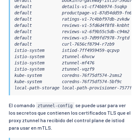
default            bookinfo-gateway-istio-59dd7c96
default            details-v1-cf74bb974-5sqkp     
default            productpage-v1-87d54dd59-fn6vw 
default            ratings-v1-7c4bbf97db-zvkdw    
default            reviews-v1-5fd6d4f8f8-knbht    
default            reviews-v2-6f9b55c5db-c94m2    
default            reviews-v3-7d99fd7978-7rgtd    
default            curl-7656cf8794-r7zb9          
istio-system       istiod-7ff4959459-qcpvp        
istio-system       ztunnel-6hvcw                  
istio-system       ztunnel-mf476                  
istio-system       ztunnel-vqzf9                  
kube-system        coredns-76f75df574-2sms2       
kube-system        coredns-76f75df574-5bf9c       
local-path-storage local-path-provisioner-7577fdbb
El comando
se puede usar para ver
ztunnel-config
los secretos que contienen los certificados TLS que el
proxy ztunnel ha recibido del control plane de istiod
para usar en mTLS.