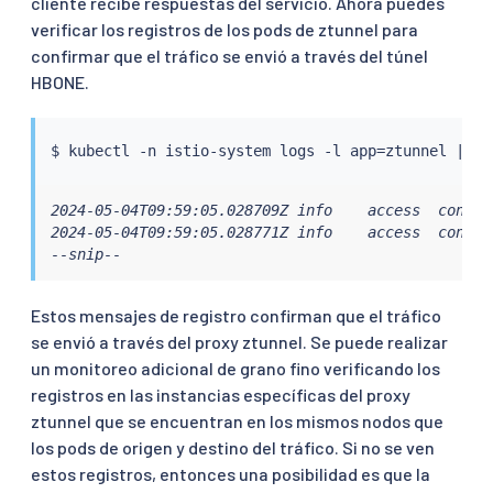
cliente recibe respuestas del servicio. Ahora puedes
verificar los registros de los pods de ztunnel para
confirmar que el tráfico se envió a través del túnel
HBONE.
$ 
kubectl
 -n istio-system logs -l app
=
ztunnel 
|
gr
2024-05-04T09:59:05.028709Z info    access  connec
2024-05-04T09:59:05.028771Z info    access  connec
--snip--
Estos mensajes de registro confirman que el tráfico
se envió a través del proxy ztunnel. Se puede realizar
un monitoreo adicional de grano fino verificando los
registros en las instancias específicas del proxy
ztunnel que se encuentran en los mismos nodos que
los pods de origen y destino del tráfico. Si no se ven
estos registros, entonces una posibilidad es que la