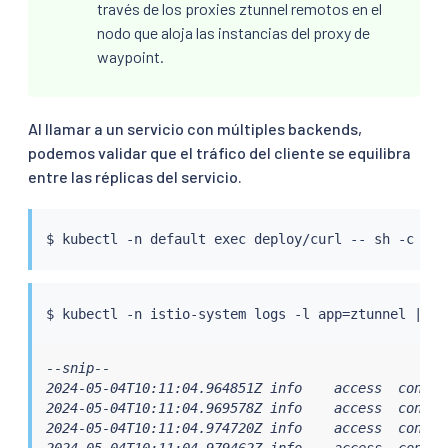
través de los proxies ztunnel remotos en el
nodo que aloja las instancias del proxy de
waypoint.
Al llamar a un servicio con múltiples backends,
podemos validar que el tráfico del cliente se equilibra
entre las réplicas del servicio.
$ 
kubectl
 -n default 
exec
 deploy/curl -- sh -c 
'fo
$ 
kubectl
 -n istio-system logs -l app
=
ztunnel 
|
gr
--snip--

2024-05-04T10:11:04.964851Z info    access  connec
2024-05-04T10:11:04.969578Z info    access  connec
2024-05-04T10:11:04.974720Z info    access  connec
2024-05-04T10:11:04.979462Z info    access  connec