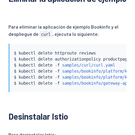
Para eliminar la aplicación de ejemplo Bookinfo y el
despliegue de
, ejecuta lo siguiente:
curl
$ 
kubectl
 delete httproute reviews

$ 
kubectl
 delete authorizationpolicy productpage-vi
$ 
kubectl
 delete -f 
samples/curl/curl.yaml
$ 
kubectl
 delete -f 
samples/bookinfo/platform/kube
$ 
kubectl
 delete -f 
samples/bookinfo/platform/kube
$ 
kubectl
 delete -f 
samples/bookinfo/gateway-api/b
Desinstalar Istio
Para desinstalar Istio: