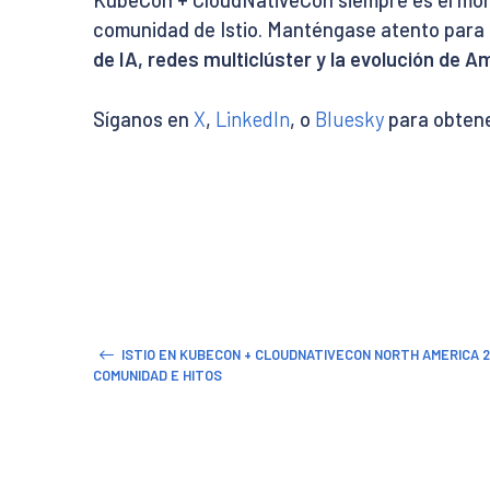
KubeCon + CloudNativeCon siempre es el mome
comunidad de Istio. Manténgase atento para
de IA, redes multiclúster y la evolución de 
Síganos en
X
,
LinkedIn
, o
Bluesky
para obtene
ISTIO EN KUBECON + CLOUDNATIVECON NORTH AMERICA 
COMUNIDAD E HITOS