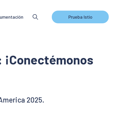
umentación
Prueba Istio
5: ¡Conectémonos
 America 2025.