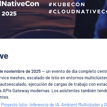
ave
 de noviembre de 2025
— un evento de día completo centr
rvice meshes, escalado de Istio en entornos multiclúste
 autoescalado, ejecución de cargas de trabajo con estad
las APIs Gateway modernas. Los asistentes también tendr
ntes.
 Proyecto Istio: Inferencia de IA, Ambient Multiclúster y