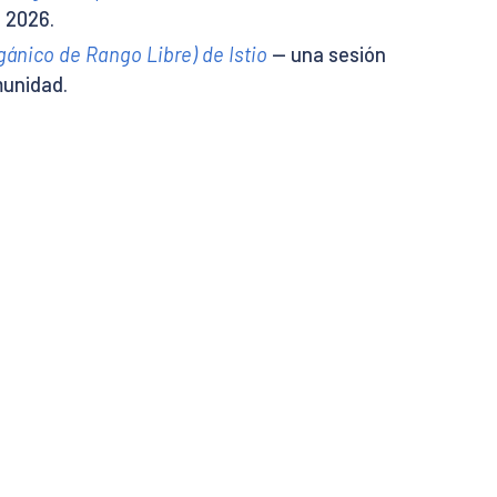
e 2026.
rgánico de Rango Libre) de Istio
— una sesión
munidad.