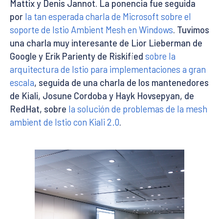
Mattix y Denis Jannot. La ponencia fue seguida
por
la tan esperada charla de Microsoft sobre el
soporte de Istio Ambient Mesh en Windows
. Tuvimos
una charla muy interesante de Lior Lieberman de
Google y Erik Parienty de Riskified
sobre la
arquitectura de Istio para implementaciones a gran
escala
, seguida de una charla de los mantenedores
de Kiali, Josune Cordoba y Hayk Hovsepyan, de
RedHat, sobre
la solución de problemas de la mesh
ambient de Istio con Kiali 2.0
.