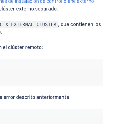
nes de instalación de control plane externo
clúster externo separado.
, que contienen los
CTX_EXTERNAL_CLUSTER
.
 el clúster remoto:
e error descrito anteriormente: