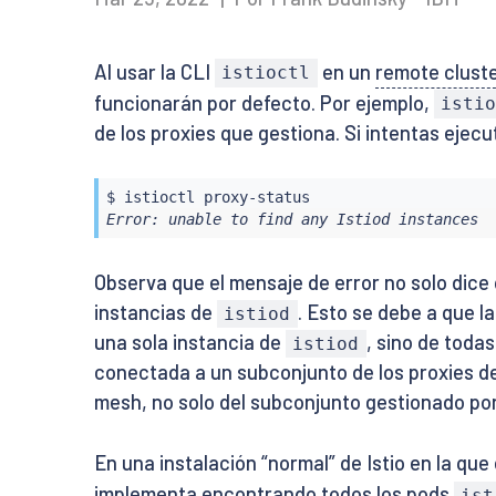
Al usar la CLI
en un
remote clust
istioctl
funcionarán por defecto. Por ejemplo,
isti
de los proxies que gestiona. Si intentas ejec
$ 
istioctl
Error: unable to find any Istiod instances
Observa que el mensaje de error no solo dice
instancias de
. Esto se debe a que 
istiod
una sola instancia de
, sino de toda
istiod
conectada a un subconjunto de los proxies d
mesh, no solo del subconjunto gestionado por
En una instalación “normal” de Istio en la que 
implementa encontrando todos los pods
ist