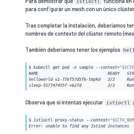
Para demostrar que
funciona en 
istioctl
para configurar un mesh con un único clúste
Tras completar la instalación, deberíamos te
nombres de contexto del clúster remoto (mesh
También deberíamos tener los ejemplos
hel
$ 
kubectl
 get pod -n sample --context
=
"
${CTX
NAME                             READY   STA
helloworld-v1-776f57d5f6-tmpkd   2/2     Run
sleep-557747455f-v627d           2/2     Run
Observa que si intentas ejecutar
istioctl 
$ 
istioctl
 proxy-status --context
=
"
${CTX_REM
Error: unable to find any Istiod instances