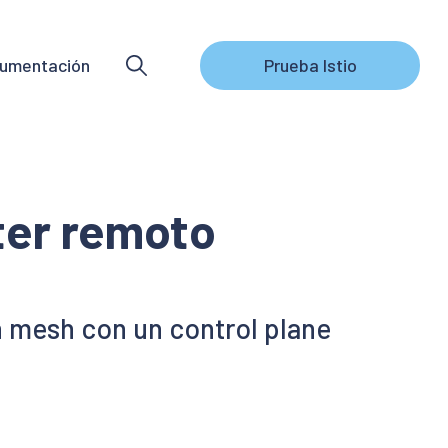
umentación
Prueba Istio
ster remoto
n mesh con un control plane