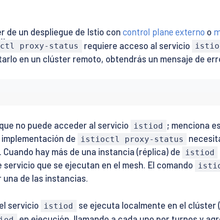
er
de un despliegue de Istio con
control plane externo
o
m
requiere acceso al servicio
octl proxy-status
istio
utarlo en un clúster remoto, obtendrás un mensaje de er
 que no puede acceder al servicio
; menciona e
istiod
la implementación de
necesita
istioctl proxy-status
s. Cuando hay más de una instancia (réplica) de
istiod
e servicio que se ejecutan en el mesh. El comando
isti
 una de las instancias.
el servicio
se ejecuta localmente en el clúster 
istiod
en ejecución, llamando a cada uno por turnos y agr
iod