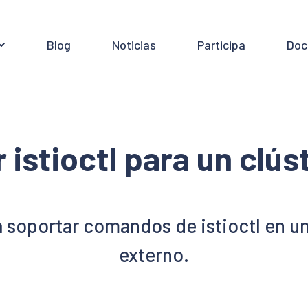
Blog
Noticias
Participa
Doc
 istioctl para un clú
a soportar comandos de istioctl en u
externo.