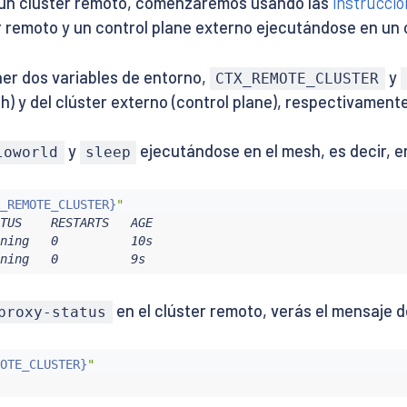
un clúster remoto, comenzaremos usando las
instruccio
r remoto y un control plane externo ejecutándose en un 
ner dos variables de entorno,
y
CTX_REMOTE_CLUSTER
) y del clúster externo (control plane), respectivamente
y
ejecutándose en el mesh, es decir, en
loworld
sleep
_REMOTE_CLUSTER}
"
TUS    RESTARTS   AGE

ning   0          10s

ning   0          9s
en el clúster remoto, verás el mensaje d
proxy-status
OTE_CLUSTER}
"