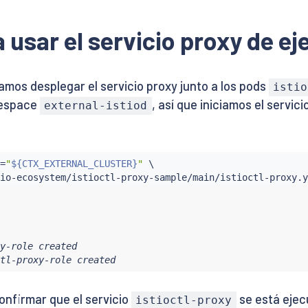
a usar el servicio proxy de e
amos desplegar el servicio proxy junto a los pods
istio
mespace
, así que iniciamos el servic
external-istiod
=
"
${CTX_EXTERNAL_CLUSTER}
"
 \

y-role created

tl-proxy-role created
onfirmar que el servicio
se está ejec
istioctl-proxy