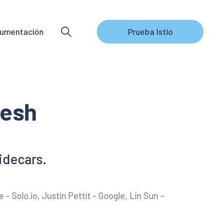
umentación
Prueba Istio
Mesh
idecars.
- Solo.io, Justin Pettit - Google, Lin Sun -