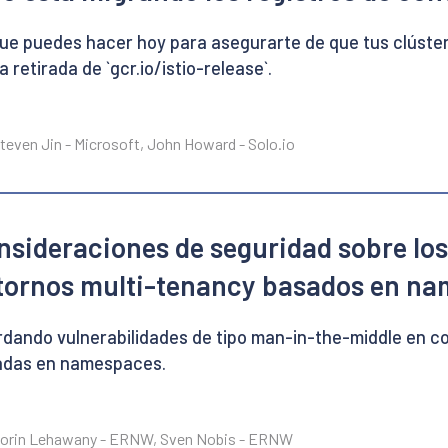
ue puedes hacer hoy para asegurarte de que tus clúste
la retirada de `gcr.io/istio-release`.
teven Jin - Microsoft, John Howard - Solo.io
nsideraciones de seguridad sobre los
tornos multi-tenancy basados en n
dando vulnerabilidades de tipo man-in-the-middle en c
adas en namespaces.
Lorin Lehawany - ERNW, Sven Nobis - ERNW