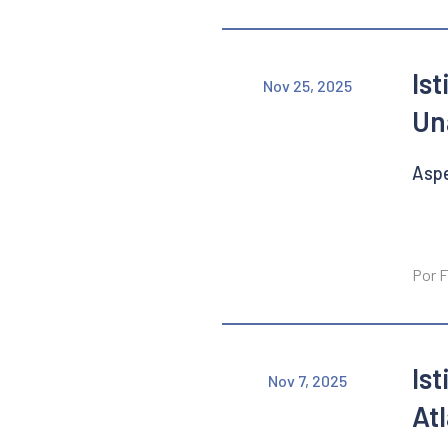
Is
Nov 25, 2025
Un
Aspe
Por F
Is
Nov 7, 2025
At