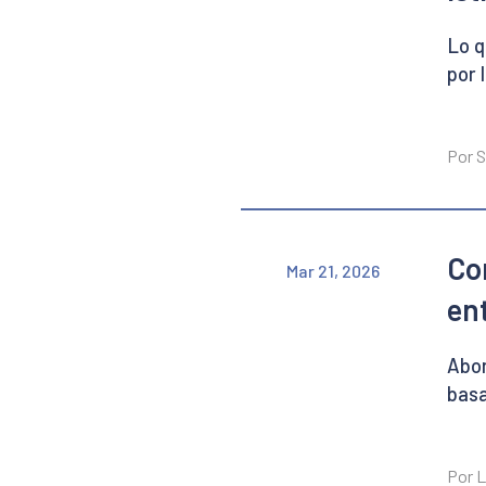
Lo q
por 
Por S
Co
Mar 21, 2026
en
Abor
bas
Por 