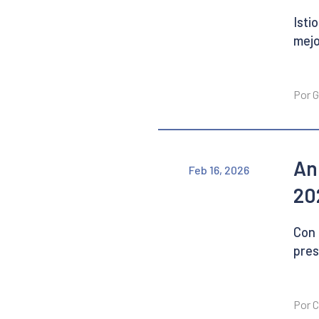
Isti
mejo
Por G
An
Feb 16, 2026
20
Con 
pres
Por C