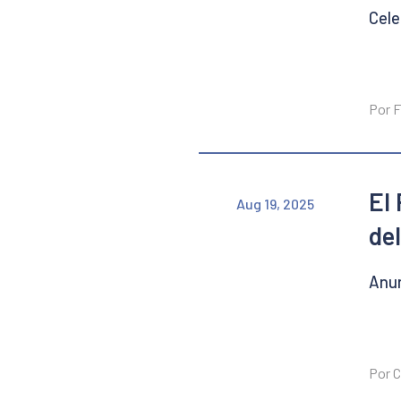
Cele
Por F
El 
Aug 19, 2025
de
Anun
Por C