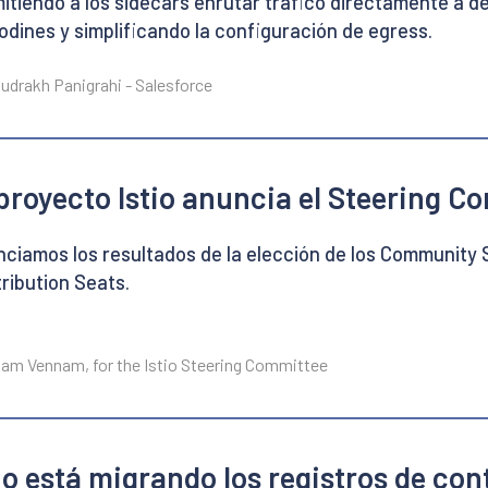
itiendo a los sidecars enrutar tráfico directamente a 
dines y simplificando la configuración de egress.
udrakh Panigrahi - Salesforce
 proyecto Istio anuncia el Steering 
ciamos los resultados de la elección de los Community Se
ribution Seats.
am Vennam, for the Istio Steering Committee
tio está migrando los registros de co