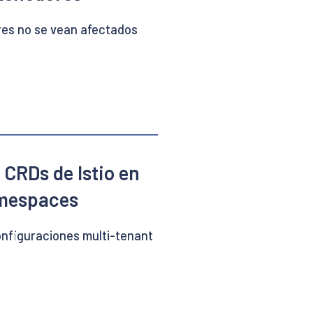
res no se vean afectados
 CRDs de Istio en
amespaces
onfiguraciones multi-tenant