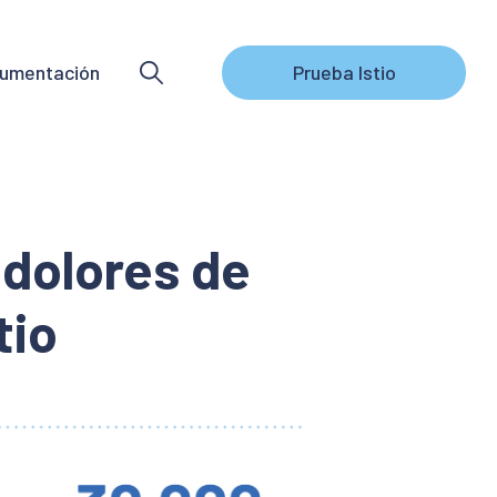
umentación
Prueba Istio
 dolores de
tio